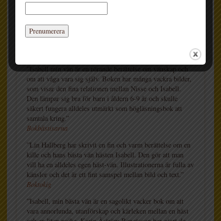
RECENSIONER
”en varm och härlig historia som handlar om vänskap och
utanförskap”
BookLover
”Isabell min vän är en rörande berättelse om vänskap och
om att våga vara sig själv. Boken har många vackra bilder,
som visar den fina relationen mellan Nisse och Isabell.
Den lämpar sig bra för barn i åldern 6-9 år och skulle
säkert fungera alldeles utmärkt som högläsningsbok att
samtala kring.”
Bokbästisarna
”Lin Hallberg har skrivit en fin och varm berättelse om en
kille och hans bästa vän hästen Isabell. Den gör att man
vill ha en alldeles egen häst-vän. Illustrationerna är fulla av
känslor och det är ett fint samspel mellan bild och text.”
Boktokig
”Isabell, min bästa vän är en sagolikt vacker bok om att
vara annorlunda, utanförskap och kärleken mellan en häst
och en liten pojke. Karin Åström Bengtsson har gjort de