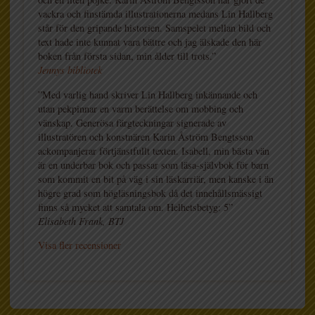
vackra och finstämda illustrationerna medans Lin Hallberg
står för den gripande historien. Samspelet mellan bild och
text hade inte kunnat vara bättre och jag älskade den här
boken från första sidan, min ålder till trots.”
Jennys bibliotek
”Med varlig hand skriver Lin Hallberg inkännande och
utan pekpinnar en varm berättelse om mobbing och
vänskap. Generösa färgteckningar signerade av
illustratören och konstnären Karin Åström Bengtsson
ackompanjerar förtjänstfullt texten. Isabell, min bästa vän
är en underbar bok och passar som läsa-självbok för barn
som kommit en bit på väg i sin läskarriär, men kanske i än
högre grad som högläsningsbok då det innehållsmässigt
finns så mycket att samtala om. Helhetsbetyg: 5”
Elisabeth Frank, BTJ
Visa fler recensioner