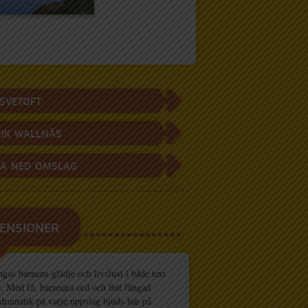
 SVETOFT
IK WALLNÄS
A NED OMSLAG
ENSIONER
gas barnens glädje och livslust i både text
d. Med få, barnnära ord och fint fångad
dramatik på varje uppslag bjuds här på