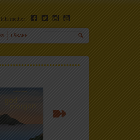
ciala medier:
SS
LÄRARE