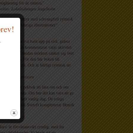
 högläsning för de minsta.”
elius, Lokaltidningen Ängelholm
ligt vardagsäventyr med schvungfull rytmisk
 snygga och kluriga illustrationer”
brev!
ksportalen
.
n fara” kliver två barn upp på stol, gräver
h leker tre och kommenterar varje aktivitet
 ”ingen fara” medan mörkret sänker sig över
ga boksidorna. För den här boken tål
m att tuggas på. Och är härligt rytmisk att
 Brodrej, Expressen
ligt melodisk pekbok att läsa om och om
r de allra minsta. Om hur det kan vara att ge
å äventyr en helt vanlig dag. De roliga
ationerna av Erik Svetoft kompletterar Henrik
text perfekt. ”
Kulturbibliotek
 fara' är förvånansvärt rymlig, med fin
rgi i bläddrandet. Vi bjuds på ett