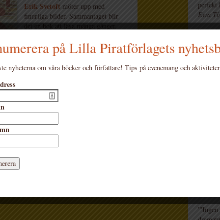
perfekt
Erik Svetoft
möter upp med
Ewa Tis
finurliga bilder. Sammantaget blir
det en bok att läsa många gånger.
”ett ro
Och att läsa bok är ju – ingen fara!
text och
umerera på Lilla Piratförlagets nyhets
Barnbo
Nominerad till Augustpriset 2022.
te nyheterna om våra böcker och författare! Tips på evenemang och aktiviteter
”I ”Inge
Format:
grop oc
Board book
dress
med ett
de tåli
örlaget
mn
dessuto
läsa.”
Gunilla
amn
”En här
igen fö
sig ut p
illustr
Wallnäs 
Tyresö 
”'Ingen
dramatu