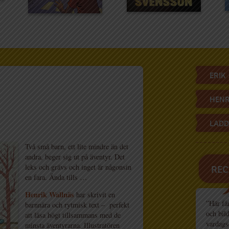
ERIK
HENR
LADD
Två små barn, ett lite mindre än det
andra, beger sig ut på äventyr. Det
leks och grävs och inget är någonsin
REC
en fara. Ända tills …
Henrik Wallnäs
har skrivit en
”Här fån
barnnära och rytmisk text – perfekt
och bil
att läsa högt tillsammans med de
vardags
minsta äventyrarna. Illustratören