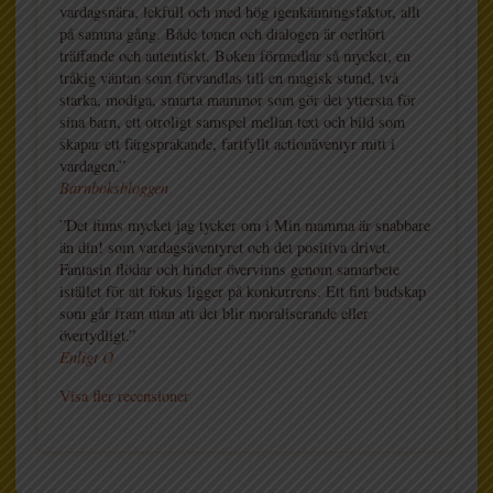
vardagsnära, lekfull och med hög igenkänningsfaktor, allt
på samma gång. Både tonen och dialogen är oerhört
träffande och autentiskt. Boken förmedlar så mycket, en
tråkig väntan som förvandlas till en magisk stund, två
starka, modiga, smarta mammor som gör det yttersta för
sina barn, ett otroligt samspel mellan text och bild som
skapar ett färgsprakande, fartfyllt actionäventyr mitt i
vardagen.”
Barnboksbloggen
”Det finns mycket jag tycker om i Min mamma är snabbare
än din! som vardagsäventyret och det positiva drivet.
Fantasin flödar och hinder övervinns genom samarbete
istället för att fokus ligger på konkurrens. Ett fint budskap
som går fram utan att det blir moraliserande eller
övertydligt.”
Enligt O
Visa fler recensioner