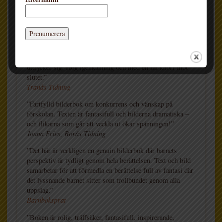
RECENSIONER
”Snabbheten avspeglas även i texten som är fartfylld och
smart skriven – nära på formulerad som ett barn tänker och
uttrycker sig. Hög igenkänning och med en fin knorr mot
slutet.”
Tranås Tidning
”Fartfylld bilderbok om konkurrens och vänskap på
förskolan. Texten är fantasifull och bilderna dramatiska –
och flikarna som går att veckla ut ökar spänningen!”
Jonna Fries, Borås Tidning
”Det här är verkligen en genuin bilderbok där barnets
perspektiv är tydligt genom hela berättelsen. Text och bild
samarbetar för att förmedla en berättelse full av fantasi där
det lyssnande barnet sitter som trollbundet genom alla
uppslag.”
Barnboksprat
”Boken är rolig, träffsäker, fantasifull, inspirerande,