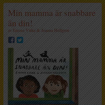
Min mamma är snabbare
än din!
av
Emma Virke
&
Joanna Hellgren