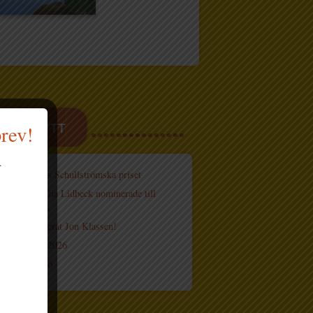
ASTE NYTT
brev!
.
röm tilldelas Schullströmska priset
hn och Cecilia Lidbeck nominerade till
ions bokpris
h knåp signerat Jon Klassen!
sfestivalen 2026
 böcker 2026