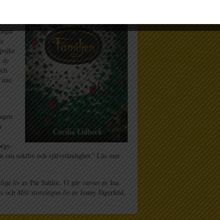
. I
maten
ingar
ka
 pojke
v de
och
 inte
tagen
n
orgs-
rn om sektliv och självständighet.” Läs mer
liga liv
av Pär Sahlin,
Vi går varvet
av Ina
us och
Mitt storslagna liv
av Jenny Jägerfeld.