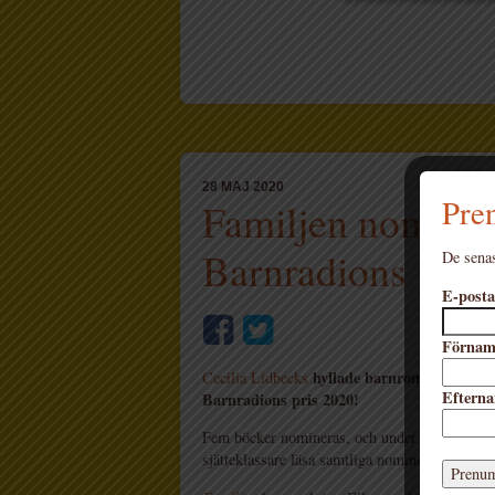
28 MAJ 2020
Pren
Familjen nominera
Barnradions pris
De senas
E-posta
Förna
hyllade barnroman
Cecilia Lidbecks
Familje
Eftern
Barnradions pris 2020!
Fem böcker nomineras, och under hösten komm
sjätteklassare läsa samtliga nominerade titlar.