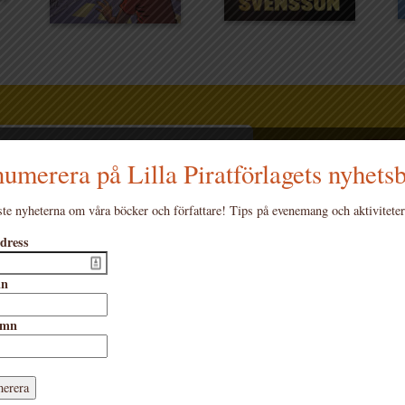
SEN
umerera på Lilla Piratförlagets nyhets
s till
te nyheterna om våra böcker och författare! Tips på evenemang och aktiviteter
Mia Öst
dress
Johan E
Barnrad
mn
Knep oc
är en av fem böcker som nominerats till
n
Barnbok
amn
Höstens
er en jury bestående av femte- och
 Under läslovet v. 44 koras vinnaren.