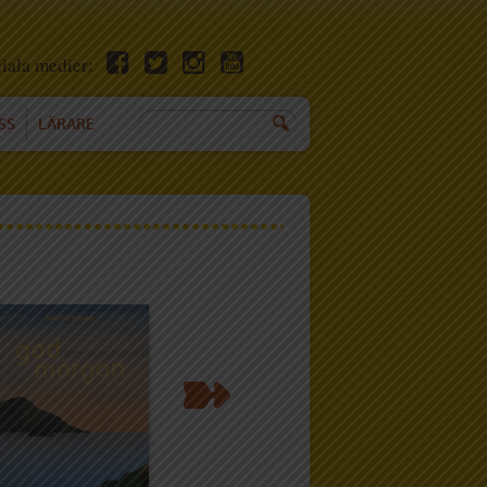
ciala medier:
SS
LÄRARE