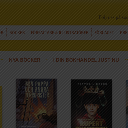
Följ oss på so
ER
BÖCKER
FÖRFATTARE
ILLUSTRATÖRER
FÖRLAGET
PRE
&
NYA BÖCKER
I DIN BOKHANDEL JUST NU