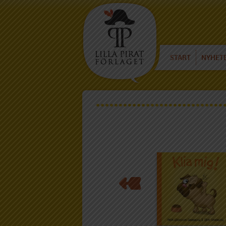
START
NYHET