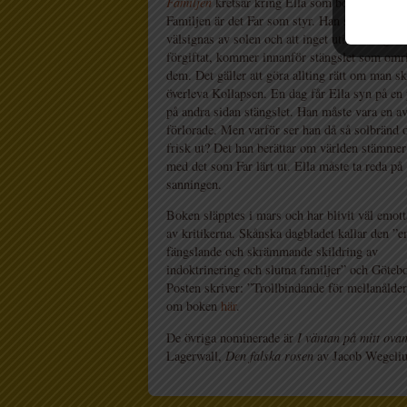
Familjen
kretsar kring Ella som bor på Gården
Familjen är det Far som styr. Han ser till att 
välsignas av solen och att inget utifrån, inget
förgiftat, kommer innanför stängslet som omr
dem. Det gäller att göra allting rätt om man s
överleva Kollapsen. En dag får Ella syn på en
på andra sidan stängslet. Han måste vara en a
förlorade. Men varför ser han då så solbränd 
frisk ut? Det han berättar om världen stämmer
med det som Far lärt ut. Ella måste ta reda på
sanningen.
Boken släpptes i mars och har blivit väl emot
av kritikerna. Skånska dagbladet kallar den ”e
fängslande och skrämmande skildring av
indoktrinering och slutna familjer” och Göteb
Posten skriver: ”Trollbindande för mellanålde
om boken
här
.
De övriga nominerade är
I väntan på mitt ovan
Lagerwall,
Den falska rosen
av Jacob Wegeli