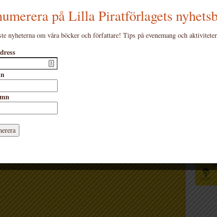
umerera på Lilla Piratförlagets nyhets
te nyheterna om våra böcker och författare! Tips på evenemang och aktiviteter
dress
undraåringen som
Katal
mn
tret och försvann’
amn
film
itikerrosade roman
Dagboksanteckningar från ett
 julens storfilm Hundraåringen.