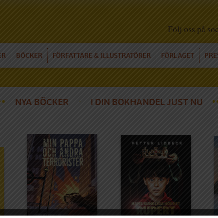
Följ oss på so
ER
BÖCKER
FÖRFATTARE
ILLUSTRATÖRER
FÖRLAGET
PRE
&
NYA BÖCKER
I DIN BOKHANDEL JUST NU