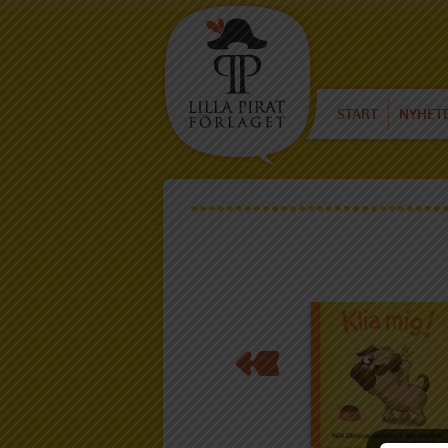
START
NYHET