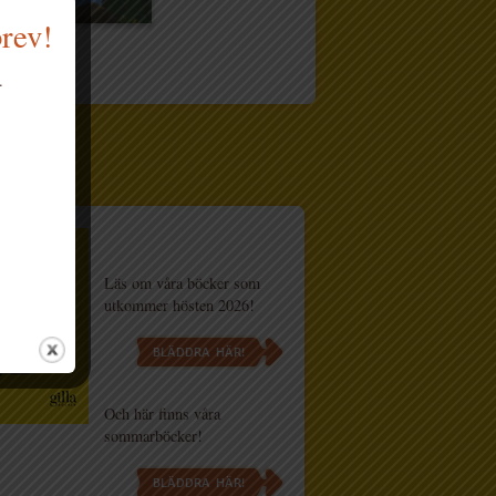
brev!
.
og
Läs om våra böcker som
utkommer hösten 2026!
BLÄDDRA HÄR!
Och här finns våra
sommarböcker!
BLÄDDRA HÄR!