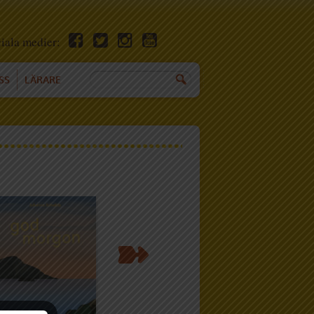
ciala medier:
SS
LÄRARE