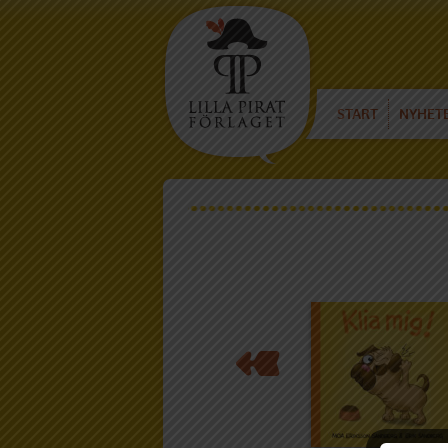
START
NYHET