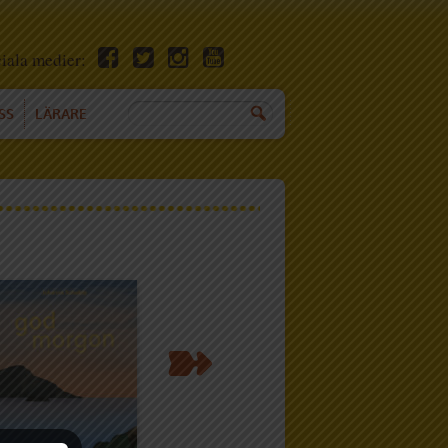
ciala medier:
SS
LÄRARE