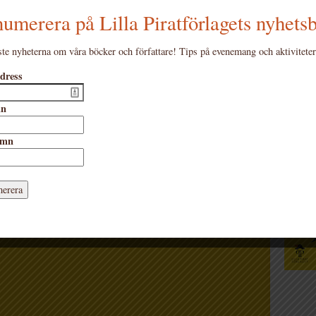
umerera på Lilla Piratförlagets nyhets
te nyheterna om våra böcker och författare! Tips på evenemang och aktiviteter
dress
okhandel’
Katal
mn
amn
ager
errosade bok
Om det var krig i Norden
åter i
dsfri lärarhandledning.