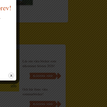
brev!
.
og
Läs om våra böcker som
utkommer hösten 2026!
BLÄDDRA HÄR!
Och här finns våra
sommarböcker!
BLÄDDRA HÄR!