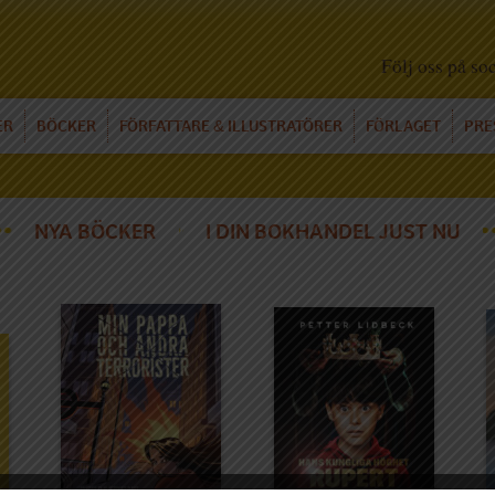
Följ oss på so
ER
BÖCKER
FÖRFATTARE
ILLUSTRATÖRER
FÖRLAGET
PRE
&
NYA BÖCKER
I DIN BOKHANDEL JUST NU