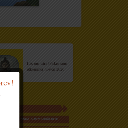
Läs om våra böcker som
utkommer hösten 2026!
brev!
.
H HÄR FINNS VÅRA SOMMARBÖCKER!