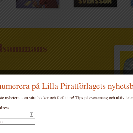
llsammans
umerera på Lilla Piratförlagets nyhets
te nyheterna om våra böcker och författare! Tips på evenemang och aktiviteter
ammans - Hanna Albrektson (board book
dress
mn
OC