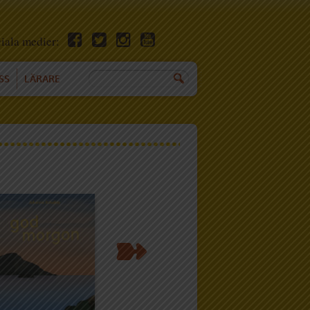
ciala medier:
SS
LÄRARE