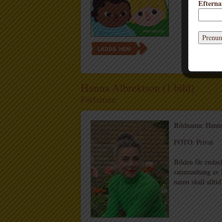
Eftern
LADDA HEM
Hanna Albrektson (1 bild)
Författare
Bildnamn: Hanna
FOTO: Privat
Bilden får endast
sammanhang av Li
namn skall alltid