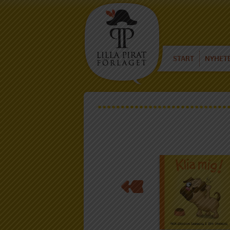
START
NYHET