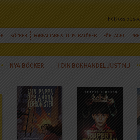
Följ oss på so
ER
BÖCKER
FÖRFATTARE
ILLUSTRATÖRER
FÖRLAGET
PRE
&
NYA BÖCKER
I DIN BOKHANDEL JUST NU