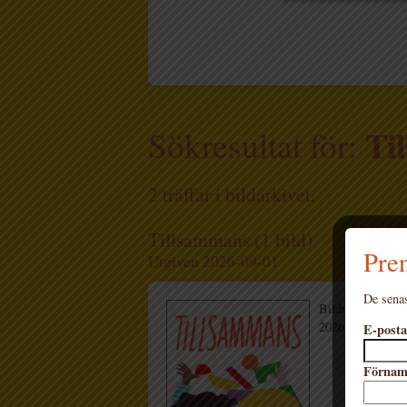
Ti
Sökresultat för:
2 träffar i bildarkivet.
Tillsammans (1 bild)
Pren
Utgiven 2026-09-01
De senas
Bildnamn: Tills
2026)
E-posta
Förna