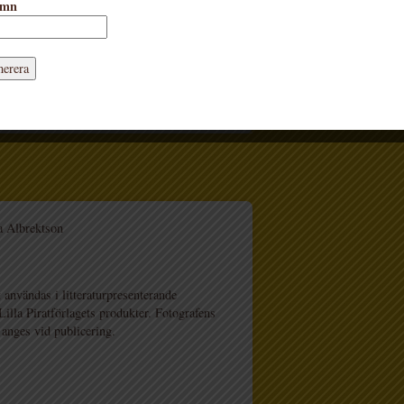
amn
 Albrektson
 användas i litteraturpresenterande
lla Piratförlagets produkter. Fotografens
 anges vid publicering.