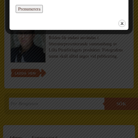
LADDA HEM
Bildnamn: Per Bengtsson
FOTO: Tommy Darmark
Bilden får endast användas i
litteraturpresenterande sammanhang av
Lilla Piratförlagets produkter. Fotografens
namn skall alltid anges vid publicering.
LADDA HEM
SÖK
Adress:
Kaptensgatan 6