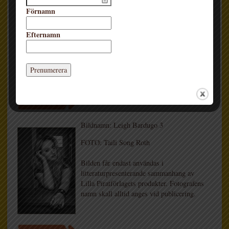
Förnamn
FOTO: Taili Song Roth
Efternamn
Bilden får endast användas i
litteraturpresenterande sammanhang av
Lilla Piratförlagets produkter. Fotografens
namn skall alltid anges vid publicering.
LADDA HEM
Bildnamn: Leigh Bardugo 3
FOTO: Taili Song Roth
Bilden får endast användas i
litteraturpresenterande sammanhang av
Lilla Piratförlagets produkter. Fotografens
namn skall alltid anges vid publicering.