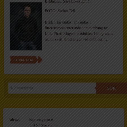
Bildnamn: Sara Lövestam 5
FOTO: Stefan Tell
Bilden får endast användas i
litteraturpresenterande sammanhang av
Lilla Piratförlagets produkter. Fotografens
namn skall alltid anges vid publicering.
LADDA HEM
SÖK
Adress:
Kaptensgatan 6
114 57 Stockholm