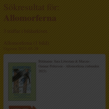
Sökresultat för:
Allomorferna
3 träffar i bildarkivet.
Allomorferna (1 bild)
Utgiven 2023-03-28
Bildnamn: Sara Lövestam & Marcus-
Gunnar Petterson - Allomorferna (inbunden
2023)