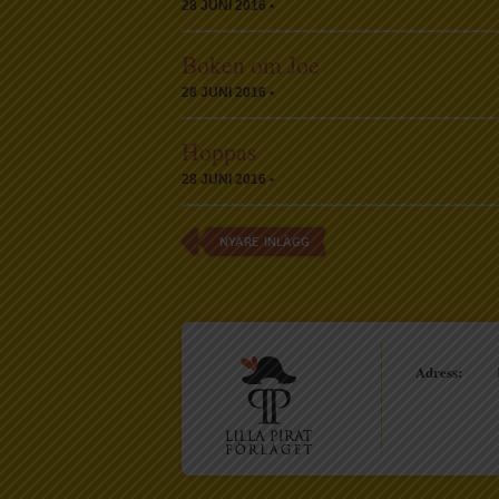
28 JUNI 2016 •
Boken om Joe
28 JUNI 2016 •
Hoppas
28 JUNI 2016 •
NYARE INLÄGG
Adress: