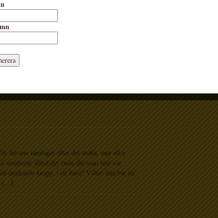
mn
amn
 det ena samlaget efter det andra, mer eller
 resulterar alltså det enda där man inte var
en dunkande kropp, i ett barn? Vilket innebär att
an […]