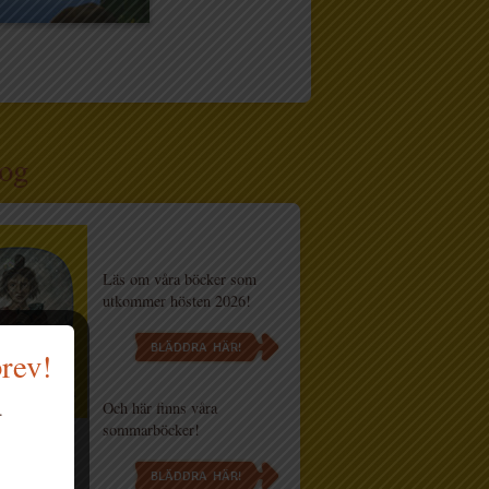
og
Läs om våra böcker som
utkommer hösten 2026!
BLÄDDRA HÄR!
brev!
Och här finns våra
.
sommarböcker!
BLÄDDRA HÄR!