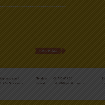
ÄLDRE INLÄGG
Telefon:
Kaptensgatan 6
08-545 678 50
Pr
E-post:
114 57 Stockholm
info@lillapiratforlaget.se
ny