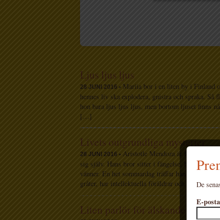
Ljus ljus ljus
Mariia bor i en liten by i Finland o
28 JUNI 2016 •
hennes liv ska explodera, gnistra och spraka. Så f
hon bara ljus ljus ljus, men bortom ljuset finns nå
[…]
Livets outgrundliga mysterier
Aristotle Mendoza är femton år och a
28 JUNI 2016 •
Pren
sig själv. Hans bror sitter i fängelse, hans pappa 
vänner. En het sommardag träffar han Dante vid de
gråter, har intellektuella föräldrar och älskar att 
De senas
E-posta
Liten parlör för älskande