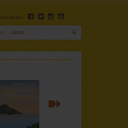
ciala medier:
SS
LÄRARE