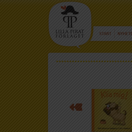
START
NYHET