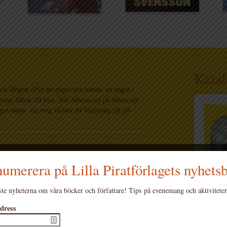
Katal
ch längtar efter att något ska hända, att något i
lyttar Mimi till byn. När Mariia ser på Mimi ser
got annat: en sorg så stor att ingenting rår på
rg på världen, livet, allt och alla – inklusive
umerera på Lilla Piratförlagets nyhets
är traumatiserad av kriget och han har inga
n lokala poolen. Dante som läser dikter, målar,
[…]
te nyheterna om våra böcker och författare! Tips på evenemang och aktiviteter
dress