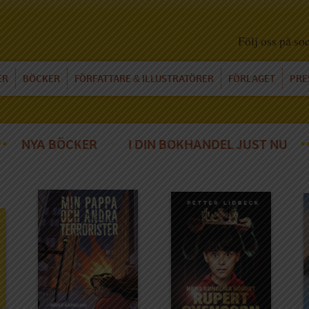
Följ oss på so
ER
BÖCKER
FÖRFATTARE
ILLUSTRATÖRER
FÖRLAGET
PRE
&
NYA BÖCKER
I DIN BOKHANDEL JUST NU