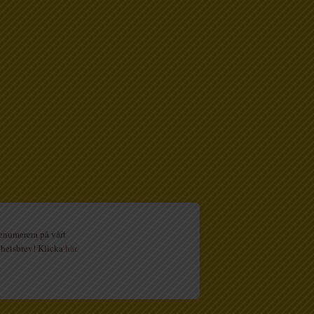
enumerera på vårt
hetsbrev! Klicka
här
.