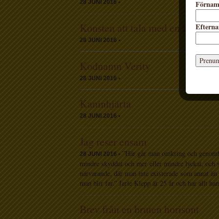
Förna
28 JUNI 2016 •
Konsten att tala med en änkling
Eftern
28 JUNI 2016 •
Kodnamn Verity
28 JUNI 2016 •
Kaninhjärta
28 JUNI 2016 •
Jag reser ensam
”Här går man omkring och genomför
28 JUNI 2016 •
mindre skyddat och mer eller mindre lyckat, och så
närvarande, där man inte existerade som annat än 
man blir far.” Jarle Klepp är 25 år och har allt h
Brev från en bruten horisont