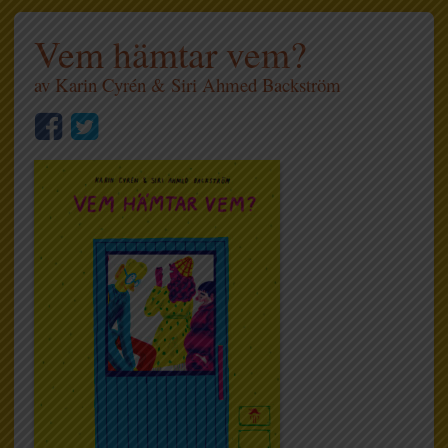
Vem hämtar vem?
av
Karin Cyrén
&
Siri Ahmed Backström