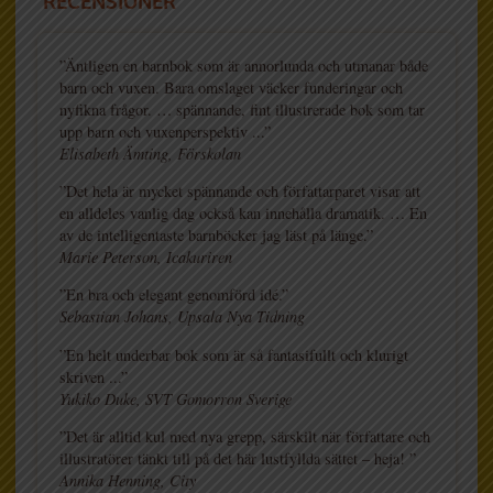
RECENSIONER
”Äntligen en barnbok som är annorlunda och utmanar både
barn och vuxen. Bara omslaget väcker funderingar och
nyfikna frågor. … spännande, fint illustrerade bok som tar
upp barn och vuxenperspektiv ...”
Elisabeth Ämting, Förskolan
”Det hela är mycket spännande och författarparet visar att
en alldeles vanlig dag också kan innehålla dramatik. … En
av de intelligentaste barnböcker jag läst på länge.”
Marie Peterson, Icakuriren
”En bra och elegant genomförd idé.”
Sebastian Johans, Upsala Nya Tidning
”En helt underbar bok som är så fantasifullt och klurigt
skriven ...”
Yukiko Duke, SVT Gomorron Sverige
”Det är alltid kul med nya grepp, särskilt när författare och
illustratörer tänkt till på det här lustfyllda sättet – heja! ”
Annika Henning, City