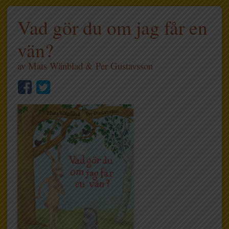
Vad gör du om jag får en
vän?
av
Mats Wänblad
&
Per Gustavsson