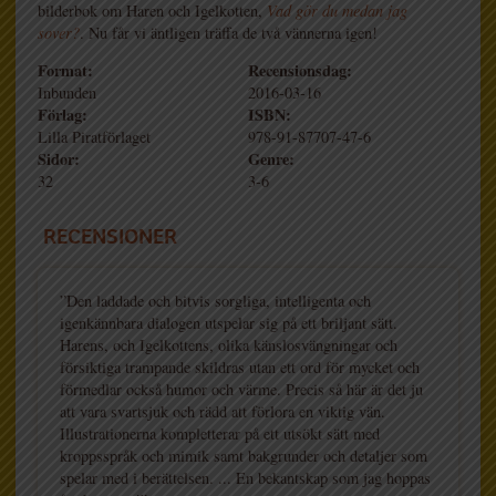
bilderbok om Haren och Igelkotten,
Vad gör du medan jag
sover?
. Nu får vi äntligen träffa de två vännerna igen!
Format:
Recensionsdag:
Inbunden
2016-03-16
Förlag:
ISBN:
Lilla Piratförlaget
978-91-87707-47-6
Sidor:
Genre:
32
3-6
RECENSIONER
”Den laddade och bitvis sorgliga, intelligenta och
igenkännbara dialogen utspelar sig på ett briljant sätt.
Harens, och Igelkottens, olika känslosvängningar och
försiktiga trampande skildras utan ett ord för mycket och
förmedlar också humor och värme. Precis så här är det ju
att vara svartsjuk och rädd att förlora en viktig vän.
Illustrationerna kompletterar på ett utsökt sätt med
kroppsspråk och mimik samt bakgrunder och detaljer som
spelar med i berättelsen. ... En bekantskap som jag hoppas