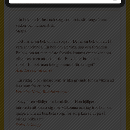
RECENSIONER
”En bok om förlust och sorg som trots sitt tunga ämne är
vacker och humoristisk. ”
Metro
”Det här är en bok om att sörja ... Det är en bok om att få
vara annorlunda. En bok om att växa upp och förändras.
En bok om att man måste försöka komma över saker som
plågar en, men att det tar tid. En väldigt bra bok helt
enkelt. En bok man inte glömmer i första taget”
Åsa, En bok vid havet
”En riktig bladvändare som är lika givande för en vuxen att
läsa som för ett barn.”
Veronica Nord, Bokslukarungar
”Suzy är en väldigt bra karaktär. ... Hon hjälper de
introverta att känna sig mer välkomna och jag tror hon kan
hjälpa andra att bearbeta sorg, för sorg kan se ut på så
många olika sätt.”
Sofies bokblogg