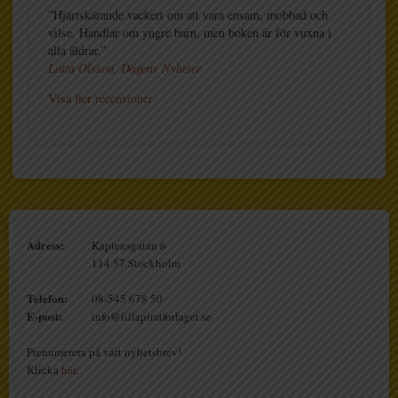
”Hjärtskärande vackert om att vara ensam, mobbad och
vilse. Handlar om yngre barn, men boken är för vuxna i
alla åldrar.”
Lotta Olsson, Dagens Nyheter
Visa fler recensioner
Adress:
Kaptensgatan 6
114 57 Stockholm
Telefon:
08-545 678 50
E-post:
info@lillapiratforlaget.se
Prenumerera på vårt nyhetsbrev!
Klicka
här
.