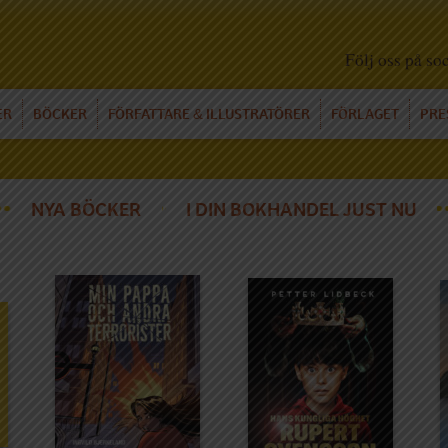
Följ oss på so
ER
BÖCKER
FÖRFATTARE
ILLUSTRATÖRER
FÖRLAGET
PRE
&
NYA BÖCKER
I DIN BOKHANDEL JUST NU