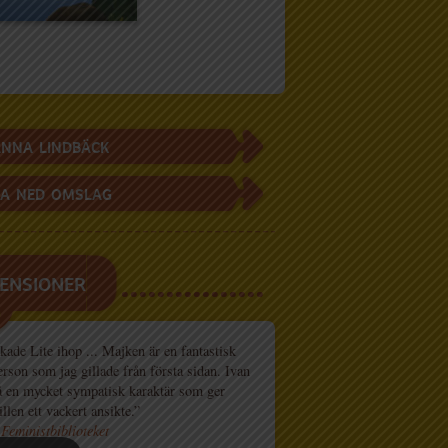
NNA LINDBÄCK
A NED OMSLAG
ENSIONER
kade Lite ihop ... Majken är en fantastisk
rson som jag gillade från första sidan. Ivan
å en mycket sympatisk karaktär som ger
illen ett vackert ansikte.”
Feministbiblioteket