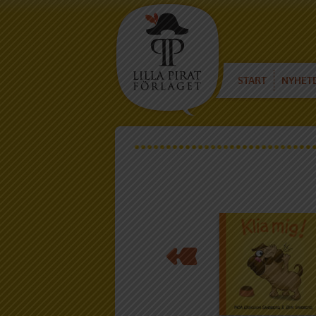
START
NYHET