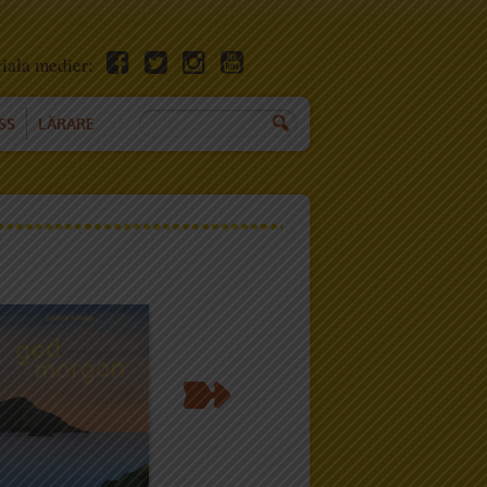
ciala medier:
SS
LÄRARE