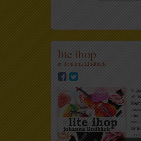
lite ihop
av
Johanna Lindbäck
Majke
bästi
längr
Tessa
eller
bara 
får h
att d