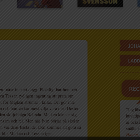
JOHA
LADD
REC
n fattar inte ett dugg. Plötsligt har hon och
sen Tessan tydligen ingenting att prata om
e, för Majken struntar i killar. Det gör inte
n och hon verkar mest vilja vara med Dexter
”Jag äls
 den skitjobbiga Belinda. Majken känner sig
huvudpe
ensam och fel. Men när Ivan börjar på skolan
är ocks
on världens bästa idé. Den kommer att göra så
snälla k
et blir Majken och Tessan igen.
Hanna, 