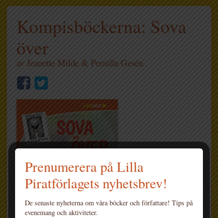
Kompisböckerna: Sova
över
av
Jeanette Milde
&
Pernilla Gesén
Prenumerera på Lilla
Piratförlagets nyhetsbrev!
De senaste nyheterna om våra böcker och författare! Tips på
evenemang och aktiviteter.