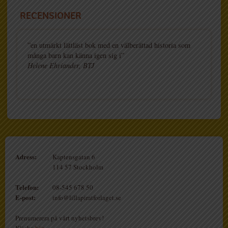
RECENSIONER
”en utmärkt lättläst bok med en välberättad historia som
många barn kan känna igen sig i”
Helene Ehriander, BTJ
Adress:
Kaptensgatan 6
114 57 Stockholm
Telefon:
08-545 678 50
E-post:
info@lillapiratforlaget.se
Prenumerera på vårt nyhetsbrev!