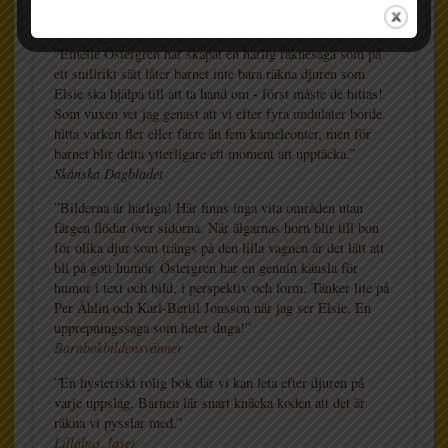
”Emelie Östergren har skapat en härlig räknesaga som på
ett snillrikt sätt låter barnet inte bara räkna djuren som
Elsie ska hjälpa till att ta hand om - först måste de hittas!
Som vuxen vet jag genast att vi efter fyra undulater borde
hitta varken fler eller färre än fem kameleonter, men för
barnet blir detta ytterligare ett moment att upptäcka.”
Skånska Dagbladet
”Bilderna är härliga! Här finns inga vita områden utan
färgen flödar över sidorna. När älgarnas horn blir till bon
för olika djur som trängs på den lilla vagnen är det lätt att
bli på gott humör. Östergren har en genuin känsla för
humor i text och bild, i perspektiv och form. Tänker lite på
Per Åhlin och Karl-Bertil Jonsson när jag ser Elsie. En
upprepningssaga som heter duga!”
Barnbokbildensvänner
”En hysteriskt rolig bok där vi kan leta efter djuren på
varje uppslag. Barnen lär snart knäcka koden att det är
räkna vi pysslar med.”
Lillabus_laser