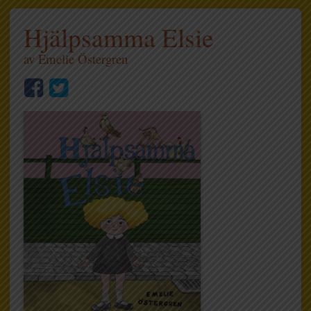
Hjälpsamma Elsie
av
Emelie Östergren