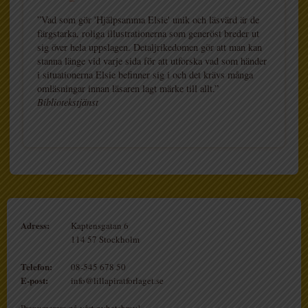
”Vad som gör 'Hjälpsamma Elsie' unik och läsvärd är de
färgstarka, roliga illustrationerna som generöst breder ut
sig över hela uppslagen. Detaljrikedomen gör att man kan
stanna länge vid varje sida för att utforska vad som händer
i situationerna Elsie befinner sig i och det krävs många
omläsningar innan läsaren lagt märke till allt.”
Bibliotekstjänst
Adress:
Kaptensgatan 6
114 57 Stockholm
Telefon:
08-545 678 50
E-post:
info@lillapiratforlaget.se
Prenumerera på vårt nyhetsbrev!