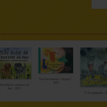
Vem bestämmer i skogen? -
2025
Min hund är smartare än
din! - 2025
Vi är regngudar - 