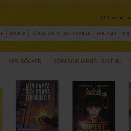
Följ oss på so
ER
BÖCKER
FÖRFATTARE
ILLUSTRATÖRER
FÖRLAGET
PRE
&
NYA BÖCKER
I DIN BOKHANDEL JUST NU