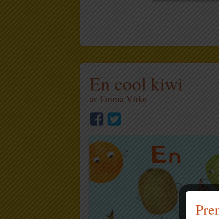
En cool kiwi
av
Emma Virke
Pren