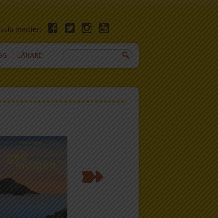
ciala medier:
SS
LÄRARE