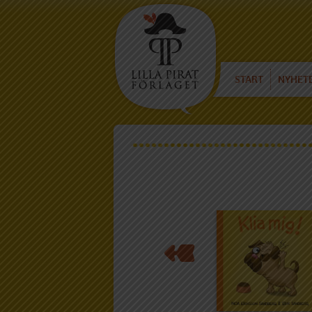
START
NYHET