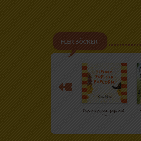
FLER BÖCKER
Popcorn popcorn popcorn! -
2026