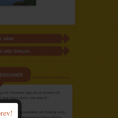
 VIRKE
A NED OMSLAG
ENSIONER
ig och värmande saga om att komma till
att man duger precis som man är.”
mbellatipsar
brev!
l kiwi har en genomtänkt och finurlig story,
om jag tycker kännetecknar Emma Virkes