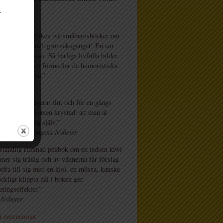
”
.
ksprat
skar Emma Virkes två småbarnsböcker om
rna i frukt- och grönsaksgänget! En sur
ch En cool kiwi. Så härliga livfulla bilder
ett perfekt sett förmedlar de humoristiska
mmade verserna.”
tipsar
skningen fungerar fint och för en gångs
nns inte slutsatsen krystad: att man är
när man är sig själv.”
Hellström, Dagens Nyheter
tåndlig rimmad pekbok om en ledsen kiwi
ner sig tråkig och av vännerna får förslag
iffa till sig med en kjol, en mössa, kanske
ckligt klippta hål i boken ger
ningseffekter.”
 Nyheter
r recensioner