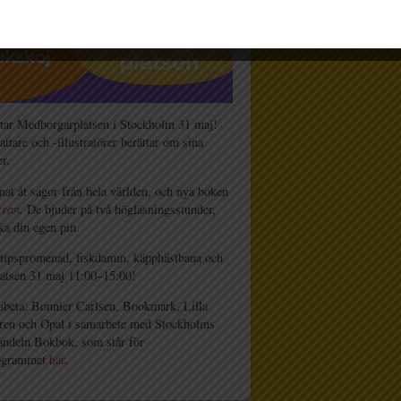
ntar Medborgarplatsen i Stockholm 31 maj!
tare och -illustratörer berättar om sina
r.
gnat åt sagor från hela världen, och nya boken
rran
.
De bjuder på två högläsningsstunder,
ka din egen pin.
t, tipspromenad, fiskdamm, käpphästbana och
atsen 31 maj 11:00–15:00!
fabeta, Bonnier Carlsen, Bookmark, Lilla
gren och Opal i samarbete med Stockholms
handeln Bokbok, som står för
rogrammet
här
.