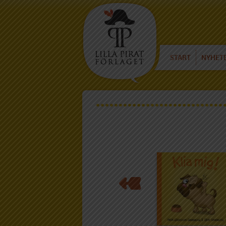
START
NYHET