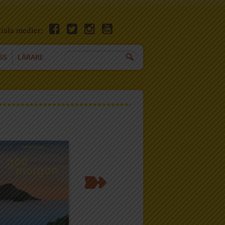
ciala medier:
SS
LÄRARE