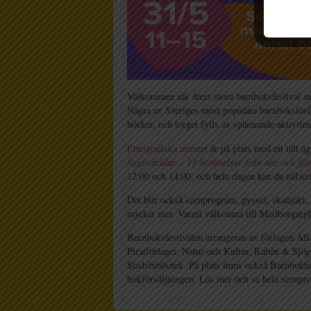
Välkommen när årets stora barnboksfestival i
Några av Sveriges mest populära barnboksförfat
böcker, och torget fylls av spännande aktivitete
Etnografiska museet
är på plats med ett tält ä
Sagovärldar
–
13 berättelser från när och fjä
12:00 och 14:00, och hela dagen kan du tillver
Det blir också scenprogram, pyssel, skattjak
mycket mer. Varmt välkomna till Medborgarpl
Barnboksfestivalen arrangeras av förlagen Al
Piratförlaget, Natur och Kultur, Rabén & Sjö
Stadsbibliotek. På plats finns också Barnbok
bokförsäljningen. Läs mer och se hela scenp