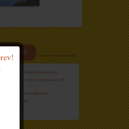
ASTE NYTT
brev!
.
röm tilldelas Schullströmska priset
hn och Cecilia Lidbeck nominerade till
ions bokpris
h knåp signerat Jon Klassen!
sfestivalen 2026
 böcker 2026