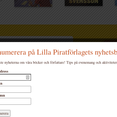
SEN
en 2026
umerera på Lilla Piratförlagets nyhets
te nyheterna om våra böcker och författare! Tips på evenemang och aktiviteter
Mia Öst
dress
Johan E
Barnrad
mn
Knep oc
Barnbok
amn
Höstens