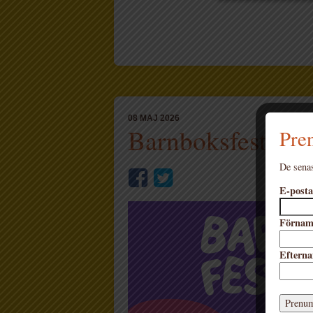
08 MAJ 2026
Barnboksfestival
Pren
De senas
E-posta
Förna
Eftern