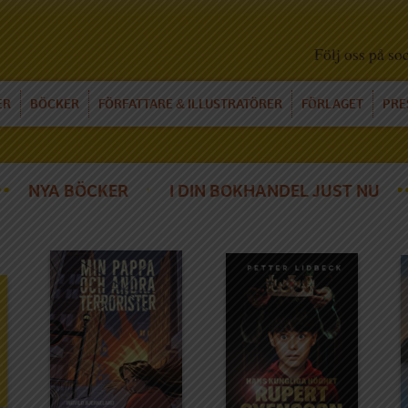
Följ oss på so
ER
BÖCKER
FÖRFATTARE
ILLUSTRATÖRER
FÖRLAGET
PRE
&
NYA BÖCKER
I DIN BOKHANDEL JUST NU