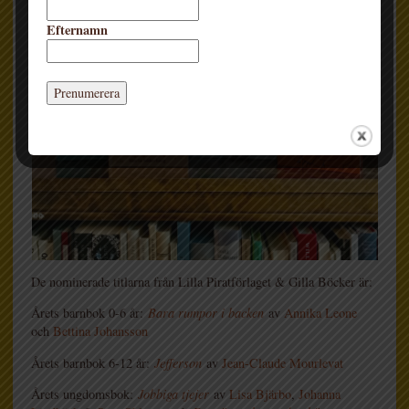
Efternamn
De nominerade titlarna från Lilla Piratförlaget & Gilla Böcker är:
Årets barnbok 0-6 år:
Bara rumpor i backen
av
Annika Leone
och
Bettina Johansson
Årets barnbok 6-12 år:
Jefferson
av
Jean-Claude Mourlevat
Årets ungdomsbok:
Jobbiga tjejer
av
Lisa Bjärbo
,
Johanna