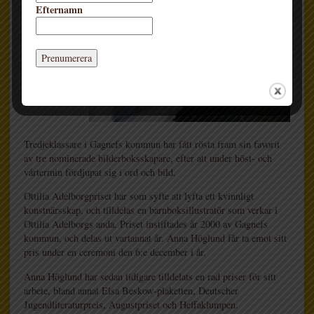
Efternamn
Tredjeklassare i Gagnefs kommun har fått rösta fram sin favorit
av tre nominerade bilderboksskapare, efter att under höst- och
vårtermin fördjupat sig i ord och bild.
Ottilia Adelborgpriset har som syfte att lyfta ett kvinnligt
konstnärsskap, och tilldelas en barnboksillustratör som verkar i
Ottilia Adelborgs anda. Priset instiftades år 2000 av Gagnefs
kommun, och delas ut vartannat år. Anna Höglund får ta emot sitt
pris under en ceremoni den 6:e december i år.
Anna Höglund har sedan tidigare tilldelats en rad priser för sitt
arbete, bland annat Elsa Beskow-plaketten, Deutscher
Jugendliteraturpreis, Augustpriset och Heffaklumpen.