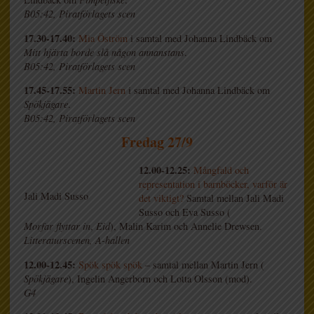
B05:42, Piratförlagets scen
17.30-17.40:
Mia Öström
i samtal med Johanna Lindbäck om
Mitt hjärta borde slå någon annanstans
.
B05:42, Piratförlagets scen
17.45-17.55:
Martin Jern
i samtal med Johanna Lindbäck om
Spökjägare
.
B05:42, Piratförlagets scen
Fredag 27/9
12.00-12.25:
Mångfald och
representation i barnböcker, varför är
Jali Madi Susso
det viktigt?
Samtal mellan Jali Madi
Susso och Eva Susso (
Morfar flyttar in
,
Eid
), Malin Karim och Annelie Drewsen.
Litteraturscenen, A-hallen
12.00-12.45:
Spök spök spök
– samtal mellan Martin Jern (
Spökjägare
), Ingelin Angerborn och Lotta Olsson (mod).
G4