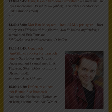
13.00-13.45:
Barn, lek och barndom i litteraturen
– samtal mellan
Pija Lindenbaum (
Vi måste till jobbet
), Kristoffer Leandoer och
Erik Titusson (mod).
F3
14.40-15.00:
Möt Bart Moeyaert – årets ALMA-pristagare
– Bart
Moeyaert (
Kärleken vi inte förstår
,
All
a
är ledsna nuförtiden
) i
samtal med Erik Titusson.
Biblioteks- och berättarscenen, D-hallen
15.15-15.45:
Genus och
jämställdhet i böcker för barn och
unga
– Sara Lövestam (Gruvan,
Under mattan) i samtal med Erik
Titusson, Sören Dalevi och Lotta
Olsson (mod).
Se människan, G-hallen
16.00-16.20:
Doften av ett hem –
möt Bonnie-Sue Hitchcock
–
Bonnie-Sue Hitchcock (Doften av
ett hem) i samtal med Ada Wester.