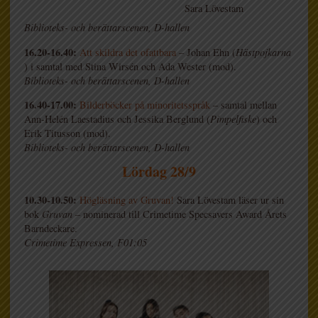
Sara Lövestam
Biblioteks- och berättarscenen, D-hallen
16.20-16.40:
Att skildra det ofattbara
– Johan Ehn (
Hästpojkarna
) i samtal med Stina Wirsén och Ada Wester (mod).
Biblioteks- och berättarscenen, D-hallen
16.40-17.00:
Bilderböcker på minoritetsspråk
– samtal mellan
Ann-Helén Laestadius och Jessika Berglund (
Pimpelfiske
) och
Erik Titusson (mod).
Biblioteks- och berättarscenen, D-hallen
Lördag 28/9
10.30-10.50:
Högläsning av Gruvan!
Sara Lövestam läser ur sin
bok
Gruvan
– nominerad till Crimetime Specsavers Award Årets
Barndeckare.
Crimetime Expressen, F01:05