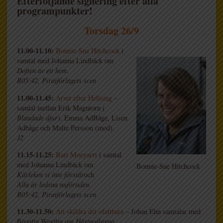
Efterföljande signering efter alla
programpunkter!
Torsdag 26/9
11.00-11.10:
Bonnie-Sue Hitchcock
i
samtal med Johanna Lindbäck om
Doften av ett hem
.
B05:42, Piratförlagets scen
11.00-11.45:
Arvet efter Hellsing
–
samtal mellan Erik Magntorn (
Blandade djur
), Emma AdBåge, Lisen
Adbåge och Malte Persson (mod).
J2
11.15-11.25:
Bart Moeyaert
i samtal
med Johanna Lindbäck om
Bonnie-Sue Hitchcock
Kärleken vi inte förstår
och
Alla är ledsna nuförtiden
.
B05:42, Piratförlagets scen
11.30-11.50:
Att skildra det ofattbara
– Johan Ehn samtalar med
Birgitta Westlin om
Hästpojkarna
.