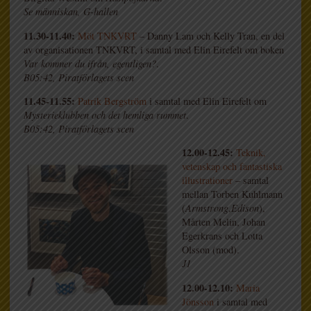
Se människan, G-hallen
11.30-11.40:
Möt TNKVRT
– Danny Lam och Kelly Tran, en del
av organisationen TNKVRT, i samtal med Elin Eirefelt om boken
Var kommer du ifrån, egentligen?
.
B05:42, Piratförlagets scen
11.45-11.55:
Patrik Bergström
i samtal med Elin Eirefelt om
Mysterieklubben och det hemliga rummet
.
B05:42, Piratförlagets scen
12.00-12.45:
Teknik,
vetenskap och fantastiska
illustrationer
– samtal
mellan Torben Kuhlmann
(
Armstrong
,
Edison
),
Mårten Melin, Johan
Egerkrans och Lotta
Olsson (mod).
J1
12.00-12.10:
Maria
Jönsson
i samtal med