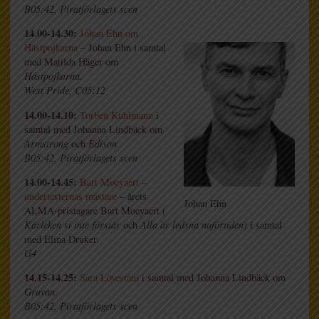
B05:42, Piratförlagets scen
14.00-14.30:
Johan Ehn om
Hästpojkarna
– Johan Ehn i samtal
med Matilda Häger om
Hästpojkarna
.
West Pride, C05:12
14.00-14.10:
Torben Kuhlmann
i
samtal med Johanna Lindbäck om
Armstrong
och
Edison
.
B05:42, Piratförlagets scen
14.00-14.45:
Bart Moeyaert –
undertexternas mästare
– årets
Johan Ehn
ALMA-pristagare Bart Moeyaert (
Kärleken vi inte förstår
och
Alla är ledsna nuförtiden
) i samtal
med Elina Druker.
G4
14.15-14.25:
Sara Lövestam
i samtal med Johanna Lindbäck om
Gruvan
.
B05:42, Piratförlagets scen