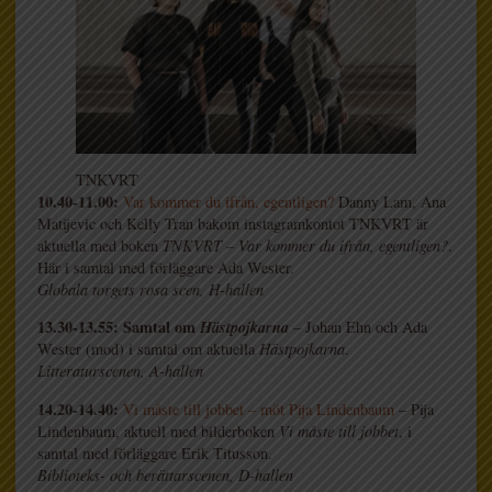
TNKVRT
10.40-11.00:
Var kommer du ifrån, egentligen?
Danny Lam, Ana
Matijevic och Kelly Tran bakom instagramkontot TNKVRT är
aktuella med boken
TNKVRT – Var kommer du ifrån, egentligen?
.
Här i samtal med förläggare Ada Wester.
Globala torgets rosa scen, H-hallen
13.30-13.55: Samtal om
Hästpojkarna
– Johan Ehn och Ada
Wester (mod) i samtal om aktuella
Hästpojkarna
.
Litteraturscenen, A-hallen
14.20-14.40:
Vi måste till jobbet – möt Pija Lindenbaum
– Pija
Lindenbaum, aktuell med bilderboken
Vi måste till jobbet
, i
samtal med förläggare Erik Titusson.
Biblioteks- och berättarscenen, D-hallen