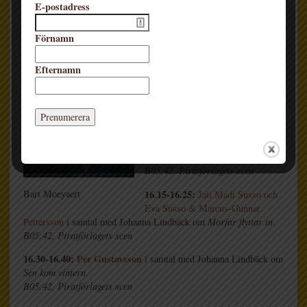
15.15-15.25:
Eva Jacobson
i samtal med Erik Titusson om
E-postadress
Morgans kaf
é.
B05:42, Piratförlagets scen
Förnamn
15.30-15.40:
Bart Moeyaert
i
samtal med Erik Titusson om
Efternamn
Kärleken vi inte förstår
och
Alla är ledsna nuförtiden
.
B05:42, Piratförlagets scen
15.45-15.55:
Pija Lindenbaum
i
samtal med Erik Titusson om
Vi måste till jobbet
.
B05:42, Piratförlagets scen
16.15-16.25:
Bart Moeyaert
Jali Madi Susso
och
Eva Susso & Marcus-Gunnar
Pettersson
i samtal med Johanna Lindbäck om
Morfar flyttar in
.
B05:42, Piratförlagets scen
16.30-16.40:
Per Gustavsson
i samtal med Johanna Lindbäck om
Sen kom vintern
.
B05:42, Piratförlagets scen