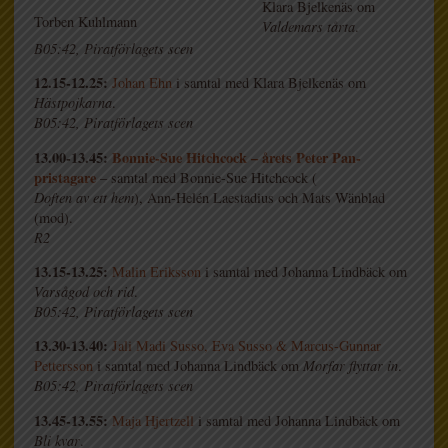
Klara Bjelkenäs om
Torben Kuhlmann
Valdemars tårta
.
B05:42, Piratförlagets scen
12.15-12.25:
Johan Ehn
i samtal med Klara Bjelkenäs om
Hästpojkarna
.
B05:42, Piratförlagets scen
13.00-13.45:
Bonnie-Sue Hitchcock – årets Peter Pan-
pristagare
– samtal med Bonnie-Sue Hitchcock (
Doften av ett hem
), Ann-Helén Laestadius och Mats Wänblad
(mod).
R2
13.15-13.25:
Malin Eriksson
i samtal med Johanna Lindbäck om
Varsågod och rid
.
B05:42, Piratförlagets scen
13.30-13.40:
Jali Madi Susso, Eva Susso & Marcus-Gunnar
Pettersson
i samtal med Johanna Lindbäck om
Morfar flyttar in
.
B05:42, Piratförlagets scen
13.45-13.55:
Maja Hjertzell
i samtal med Johanna Lindbäck om
Bli kvar
.