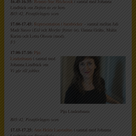
16.45-16.55:
Bonnie-Sue Hitchcock
i samtal med Johanna
Lindbäck om
Doften av ett hem
.
B05:42, Piratförlagets scen
17.00-17.45:
Representation i barnböcker
– samtal mellan Jali
Madi Susso (
Eid
och
Morfar flyttar in
), Gunna Grähs, Malin
Karim och Lotta Olsson (mod).
F3
17.00-17.10:
Pija
Lindenbaum
i samtal med
Johanna Lindbäck om
Vi går till jobbet
.
Pija Lindenbaum
B05:42, Piratförlagets scen
17.15-17.25:
Ann-Helén Laestadius
i samtal med Johanna
Lindbäck om
Pimpelfiske
.