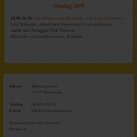
Söndag 29/9
14.00-14.20:
Att debutera som illustratör
– möt Lina Schnaufer
–
Lina Schnaufer, aktuell med
Fantastiska F och djurtjuven
, i
samtal med förläggare Erik Titusson.
Biblioteks- och berättarscenen, D-hallen
Adress:
Kaptensgatan 6
114 57 Stockholm
Telefon:
08-545 678 50
E-post:
info@lillapiratforlaget.se
Prenumerera på vårt nyhetsbrev!
Klicka
här
.