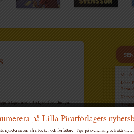
SEN
s
Mia Öst
Johan E
Barnrad
Knep oc
ppgiftslagen med dataskyddsförordningen
Barnbok
GDPR kommer att gälla i hela EU och stärker
Höstens
umerera på Lilla Piratförlagets nyhets
 författare, illustratörer, läsare och olika
te nyheterna om våra böcker och författare! Tips på evenemang och aktiviteter
ppgifter (det vill säga all information som