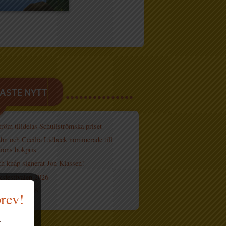
ASTE NYTT
röm tilldelas Schullströmska priset
hn och Cecilia Lidbeck nominerade till
ions bokpris
h knåp signerat Jon Klassen!
sfestivalen 2026
 böcker 2026
brev!
.