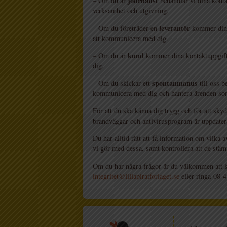
journalist
– Om du är
behandlar vi dina konta
verksamhet och utgivning.
leverantör
– Om du företräder en
kommer dina 
att kommunicera med dig.
kund
– Om du är
kommer dina kontaktuppgifter
dig.
spontanmanus
– Om du skickar ett
till oss b
kommunicera med dig och hantera ärenden som
För att du ska känna dig trygg och för att skydd
brandväggar och antivirusprogram är uppdater
Du har alltid rätt att få information om vilka
vi gör med dessa, samt kontrollera att de stä
Om du har några frågor är du välkommen att k
integritet@lillapiratforlaget.se
eller ringa 08-