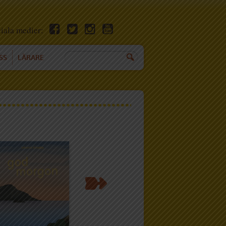
ciala medier:
SS
LÄRARE