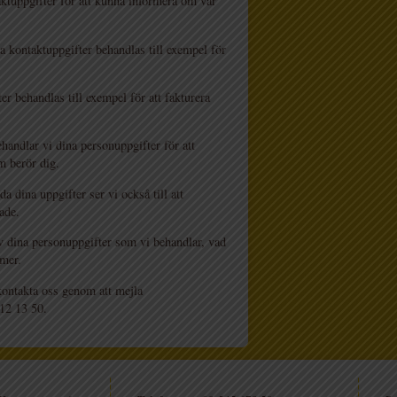
ktuppgifter för att kunna informera om vår
kontaktuppgifter behandlas till exempel för
 behandlas till exempel för att fakturera
ehandlar vi dina personuppgifter för att
 berör dig.
a dina uppgifter ser vi också till att
ade.
 av dina personuppgifter som vi behandlar, vad
mmer.
ontakta oss genom att mejla
412 13 50.