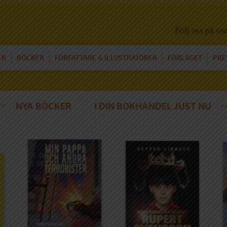
Följ oss på so
ER
BÖCKER
FÖRFATTARE
ILLUSTRATÖRER
FÖRLAGET
PRE
&
NYA BÖCKER
I DIN BOKHANDEL JUST NU