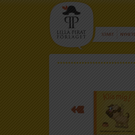
START
NYHET