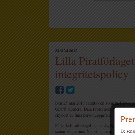
24 MAJ 2018
Lilla Piratförlaget
integritetspolicy
Den 25 maj 2018 ersätts den svenska Personu
GDPR (General Data Protection Regulation). 
skyddet av dina personuppgifter.
Pren
På Lilla Piratförlaget har vi daglig kontakt med
De senas
samarbetspartner. När vi hanterar dina personu