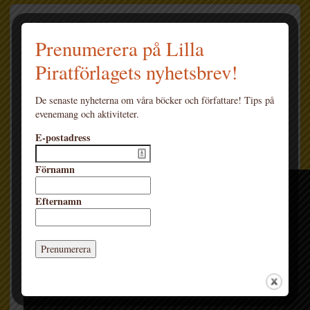
28 SEPTEMBER 2016
Boktrailer: Det magiska
Prenumerera på Lilla
Piratförlagets nyhetsbrev!
hjärtat av Kristina
Ohlsson
De senaste nyheterna om våra böcker och författare! Tips på
evenemang och aktiviteter.
E-postadress
Förnamn
Efternamn