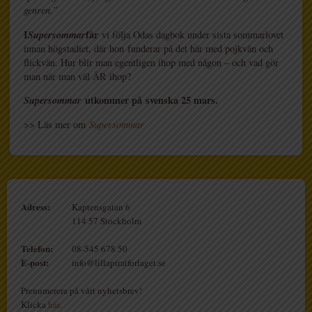
genren.”
I
Supersommar
får
vi följa Odas dagbok under sista sommarlovet
innan högstadiet, där hon funderar på det här med pojkvän och
flickvän. Hur blir man egentligen ihop med någon – och vad gör
man när man väl ÄR ihop?
Supersommar
utkommer på
svenska 25 mars.
>> Läs mer om
Supersommar
Adress:
Kaptensgatan 6
114 57 Stockholm
Telefon:
08-545 678 50
E-post:
info@lillapiratforlaget.se
Prenumerera på vårt nyhetsbrev!
Klicka
här
.