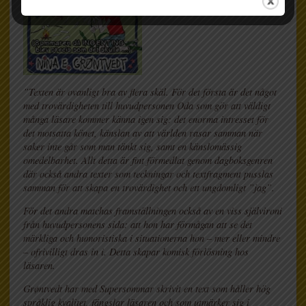
”Texten är ovanligt bra av flera skäl. För det första är det något
med trovärdigheten till huvudpersonen Oda som gör att väldigt
många läsare kommer känna igen sig: det enorma intresset för
det motsatta könet, känslan av att världen rasar samman när
saker inte går som man tänkt sig, samt en känslomässig
omedelbarhet. Allt detta är fint förmedlat genom dagboksgenren
där också andra texter som teckningar och textfragment pusslas
samman för att skapa en trovärdighet och ett ungdomligt ”jag”.
För det andra matchas framställningen också av en viss självironi
från huvudpersonens sida: att hon har förmågan att se det
märkliga och humoristiska i situationerna hon – mer eller mindre
– ofrivilligt dras in i. Detta skapar komisk förlösning hos
läsaren.
Grøntvedt har med Supersommar skrivit en text som håller hög
språklig kvalitet, fängslar läsaren och som utmärker sig i