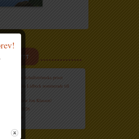
brev!
ASTE NYTT
.
röm tilldelas Schullströmska priset
hn och Cecilia Lidbeck nominerade till
ions bokpris
h knåp signerat Jon Klassen!
sfestivalen 2026
 böcker 2026