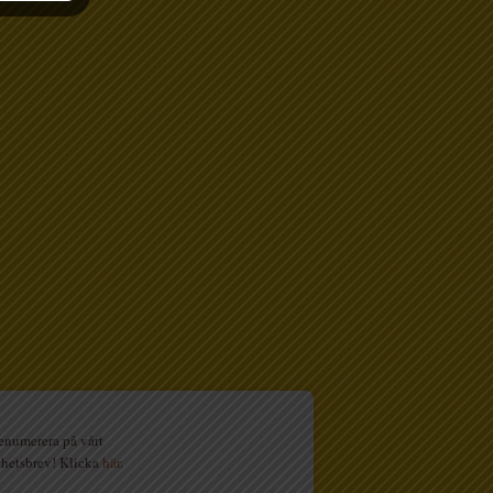
enumerera på vårt
hetsbrev! Klicka
här
.