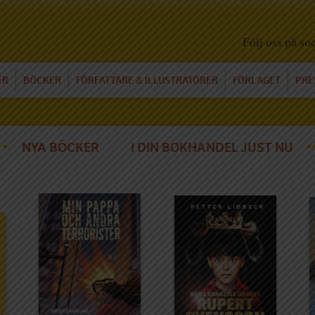
Följ oss på so
ER
BÖCKER
FÖRFATTARE
ILLUSTRATÖRER
FÖRLAGET
PRE
&
NYA BÖCKER
I DIN BOKHANDEL JUST NU