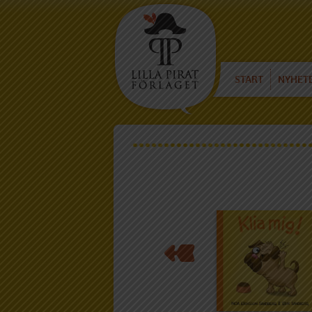
START
NYHET