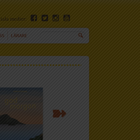
ciala medier:
SS
LÄRARE