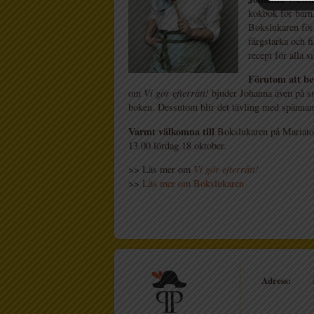
kokbok för barn
Bokslukaren för
färgstarka och 
recept för alla 
Förutom att be
om
Vi gör efterrätt!
bjuder Johanna även på s
boken. Dessutom blir det tävling med spännan
Varmt välkomna till
Bokslukaren på Mariator
13.00 lördag 18 oktober.
>> Läs mer om
Vi gör efterrätt!
>>
Läs mer om Bokslukaren
Adress: