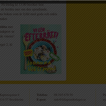
. På lördag kl 13.00 besöker hon
 att berätta mer om den sprudlande,
fina boken som är fylld med goda och enkla
smaker.
rätta
mer
makprov ur
de vinster!
get 2, kl
Telefon:
Kaptensgatan 6
08-545 678 50
Pr
E-post:
114 57 Stockholm
info@lillapiratforlaget.se
ny