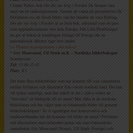
I Janne Tellers bok
Om det var krig i Norden
får läsaren vara
med om ett tankeexperiment. Genom att vända på perspektiven får
författaren oss att förstå bättre vad det innebär att vara flykting.
Om det var krig i Norden
är en liten bok, utformad som ett pass
som uppmärksammats över hela Europa. När Lilla Piratförlaget
nu ger ut boken är handlingen förlagd till Sverige där en
nationalistisk diktator tagit över landet.
>> Planera in programmet i din mässa!
* Gry Moursund, Ulf Stark m.fl. – Nordiska bilderbokspar
Seminarium
Tid:
15.00-15.45
Plats:
K3
Det finns flera bilderböcker som har kommit till som samarbeten
mellan författare och illustratör från varsitt nordiskt land. Det kan
väl tyckas naturligt, men hur enkelt är det i själva verket att
”översätta” ett bildspråk till ett annat? Hur olika är de nordiska
bildstilarna och hur säljer man in främmande bilder till gemene
bilderboksköpare? Är vi egentligen mer konservativa och
traditionsbundna när det kommer till bilder än texter? Författare
och illustratörer med erfarenhet pratar om sina tvärnordiska
samarbeten: Gry Moursund (Norge), Ulf Stark (Sverige) och