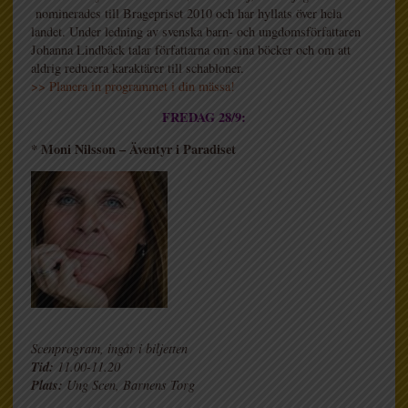
nominerades till Bragepriset 2010 och har hyllats över hela
landet. Under ledning av svenska barn- och ungdomsförfattaren
Johanna Lindbäck talar författarna om sina böcker och om att
aldrig reducera karaktärer till schabloner.
>> Planera in programmet i din mässa!
FREDAG 28/9:
* Moni Nilsson – Äventyr i Paradiset
Scenprogram, ingår i biljetten
Tid:
11.00-11.20
Plats:
Ung Scen, Barnens Torg