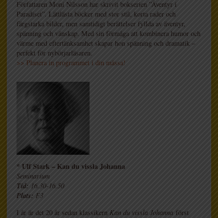
Författaren Moni Nilsson har skrivit bokserien ”Äventyr i
Paradiset”. Lättlästa böcker med stor stil, korta rader och
färgstarka bilder, men samtidigt berättelser fyllda av äventyr,
spänning och vänskap. Med sin förmåga att kombinera humor och
värme med eftertänksamhet skapar hon spänning och dramatik –
perfekt för nybörjarläsaren.
>> Planera in programmet i din mässa!
* Ulf Stark – Kan du vissla Johanna
Seminarium
Tid:
16.30-16.50
Plats:
F3
I år är det 20 år sedan klassikern
Kan du vissla Johanna
först