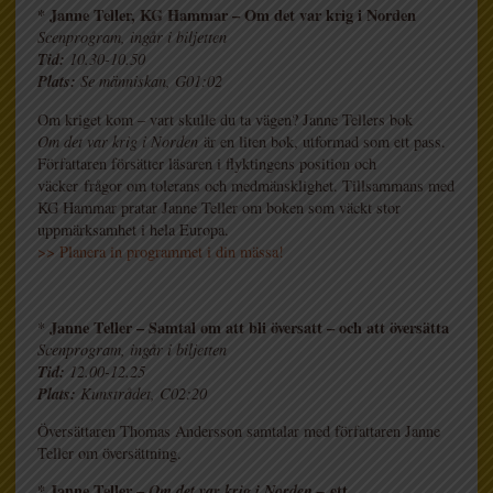
* Janne Teller, KG Hammar – Om det var krig i Norden
Scenprogram, ingår i biljetten
Tid:
10.30-10.50
Plats:
Se människan, G01:02
Om kriget kom – vart skulle du ta vägen? Janne Tellers bok
Om det var krig i Norden
är en liten bok, utformad som ett pass.
Författaren försätter läsaren i flyktingens position och
väcker frågor om tolerans och medmänsklighet. Tillsammans med
KG Hammar pratar Janne Teller om boken som väckt stor
uppmärksamhet i hela Europa.
>> Planera in programmet i din mässa!
Janne Teller – Samtal om att bli översatt – och att översätta
*
Scenprogram, ingår i biljetten
Tid:
12.00-12.25
Plats:
Kunstrådet, C02:20
Översättaren Thomas Andersson samtalar med författaren Janne
Teller om översättning.
* Janne Teller –
Om det var krig i Norden –
ett