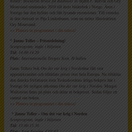
trollet?
Bockarna Bruse på Badhuset
av Bjørn F. Rørvik och Gry
Moursund utnämndes 2010 till årets bilderbok i Norge. Även i
Sverige har den hyllats och fått lysande recensioner. Till svenska
är den översatt av Pija Lindenbaum, som nu möter illustratören
Gry Moursund.
>> Planera in programmet i din mässa!
* Janne Teller – Prisutdelning!
Scenprogram, ingår i biljetten
Tid:
14.00-14.20
Plats:
Internationella Torgets Scen, H-hallen
Janne Tellers bok
Om det var krig i Norden
har fått stor
uppmärksamhet och tilldelats priser över hela Europa. Nu tilldelas
den danska författaren även Teskedsordens årliga bokpris här i
Sverige för nyligen utkomna
Om det var krig i Norden
. Margot
Wallström finns på plats och delar ut bokpriset. Sedan följer ett
samtal om boken.
>> Planera in programmet i din mässa!
* Janne Teller – Om det var krig i Norden
Scenprogram, ingår i biljetten
Tid:
15.00-15.30
Plats:
Scen Norden, C02:02