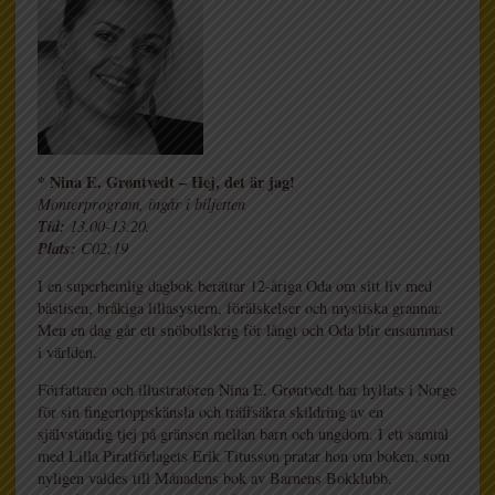
* Nina E. Grøntvedt – Hej, det är jag!
Monterprogram, ingår i biljetten
Tid:
13.00-13.20.
Plats:
C02:19
I en superhemlig dagbok berättar 12-åriga Oda om sitt liv med
bästisen, bråkiga lillasystern, förälskelser och mystiska grannar.
Men en dag går ett snöbollskrig för långt och Oda blir ensammast
i världen.
Författaren och illustratören Nina E. Grøntvedt har hyllats i Norge
för sin fingertoppskänsla och träffsäkra skildring av en
självständig tjej på gränsen mellan barn och ungdom. I ett samtal
med Lilla Piratförlagets Erik Titusson pratar hon om boken, som
nyligen valdes till Månadens bok av Barnens Bokklubb.