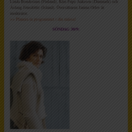
Linda Bondestam (Finland), Kim Fupz Aakeson (Danmark) och
Áslaug Jónsdóttir (Island). Översättaren Janina Orlov är
moderator.
>> Planera in programmet i din mässa!
SÖNDAG 30/9: