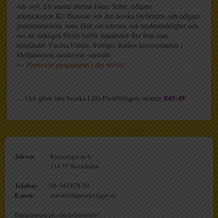
och asyl. Ett samtal mellan Janne Teller, tidigare
ärkebiskopen KG Hammar och den norska författaren och tidigare
justitieministern Anne Holt om tolerans och medmänsklighet och
om att verkligen förstå varför människor flyr från sina
hemländer. Cecilia Uddén, Sveriges Radios korrespondent i
Mellanöstern, modererar samtalet.
>> Planera in programmet i din mässa!
B05:49
… Och glöm inte besöka Lilla Piratförlagets monter
!
Adress:
Kaptensgatan 6
114 57 Stockholm
Telefon:
08-545 678 50
E-post:
info@lillapiratforlaget.se
Prenumerera på vårt nyhetsbrev!