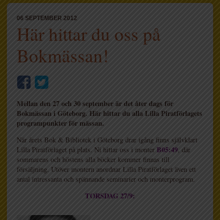
06 SEPTEMBER 2012
Här hittar du oss på
Bokmässan!
Mellan den 27 och 30 september är det åter dags för
Bokmässan i Göteborg. Här hittar du alla Lilla Piratförlagets
programpunkter för mässan.
När årets Bok & Bibliotek i Göteborg drar igång finns självklart
B05:49
Lilla Piratförlaget på plats. Ni hittar oss i monter
, där
sommarens och höstens alla böcker kommer finnas till
försäljning. Utöver montern anordnar Lilla Piratförlaget även ett
antal intressanta och spännande seminarier och monterprogram.
TORSDAG 27/9: