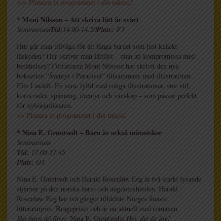
>> Planera in programmet i din mässa!
Moni Nilsson – Att skriva lätt är svårt
*
Tid:
Plats:
Seminarium
14.00-14.20
F3
Hur går man tillväga för att fånga barnet som just knäckt
läskoden? Hur skriver man lättläst – utan att kompromissa med
berättelsen? Författaren Moni Nilsson har skrivit den nya
bokserien ”Äventyr i Paradiset” tillsammans med illustratören
Elin Lindell. En serie fylld med roliga illustrationer, stor stil,
korta rader, spänning, äventyr och vänskap – som passar perfekt
för nybörjarläsaren.
>> Planera in programmet i din mässa!
* Nina E. Grøntvedt – Barn är också människor
Seminarium
Tid:
17.00-17.45
Plats:
G4
Nina E. Grøntvedt och Harald Rosenløw Eeg är två starkt lysande
stjärnor på den norska barn- och ungdomshimlen. Harald
Rosenløw Eeg har två gånger tilldelats Norges finaste
litteraturpris, Bragepriset och är nu aktuell med romanen
Ska bara dö först
. Nina E. Grøntvedts
Hej, det är jag!