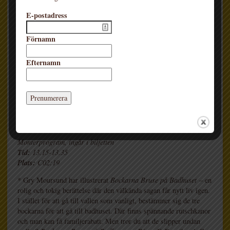
LÖRDAG 29/9:
E-postadress
* Gry Moursund – Bockarna Bruse på Badhuset
Förnamn
Efternamn
Monterprogram, ingår i biljetten
Tid:
13.15-13.35
Plats:
C02:19
* Gry Moursund har illustrerat
Bockarna Bruse på Badhuset
– en
rolig och tokig berättelse där den välkända sagan får nytt liv igen.
I stället för att gå till vallen som vanligt, bestämmer sig de tre
bockarna för att gå till badhuset. Där finns spännande rutschkanor
och man kan få familjerabatt. Men tror du att de slipper undan