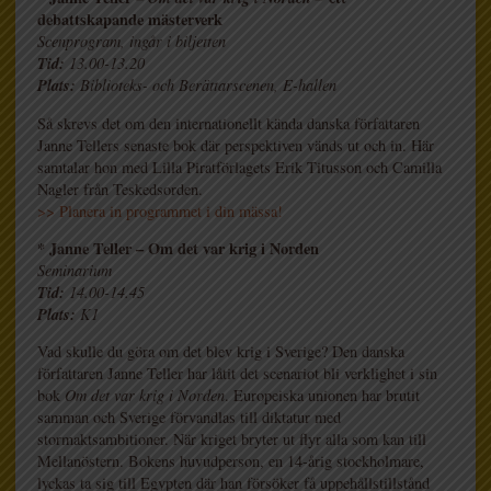
debattskapande mästerverk
Scenprogram, ingår i biljetten
Tid:
13.00-13.20
Plats:
Biblioteks- och Berättarscenen, E-hallen
Så skrevs det om den internationellt kända danska författaren
Janne Tellers senaste bok där perspektiven vänds ut och in. Här
samtalar hon med Lilla Piratförlagets Erik Titusson och Camilla
Nagler från Teskedsorden.
>> Planera in programmet i din mässa!
* Janne Teller – Om det var krig i Norden
Seminarium
Tid:
14.00-14.45
Plats:
K1
Vad skulle du göra om det blev krig i Sverige? Den danska
författaren Janne Teller har låtit det scenariot bli verklighet i sin
bok
Om det var krig i Norden
. Europeiska unionen har brutit
samman och Sverige förvandlas till diktatur med
stormaktsambitioner. När kriget bryter ut flyr alla som kan till
Mellanöstern. Bokens huvudperson, en 14-årig stockholmare,
lyckas ta sig till Egypten där han försöker få uppehållstillstånd