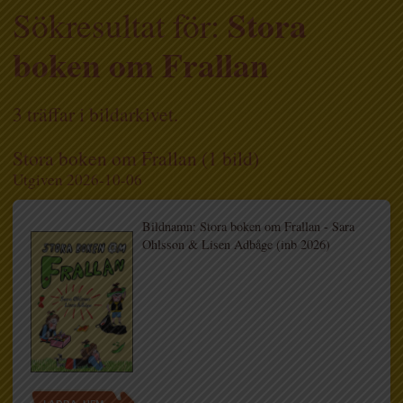
Stora
Sökresultat för:
boken om Frallan
3 träffar i bildarkivet.
Stora boken om Frallan (1 bild)
Utgiven 2026-10-06
Bildnamn: Stora boken om Frallan - Sara
Ohlsson & Lisen Adbåge (inb 2026)