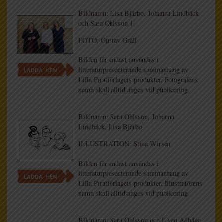
Bildnamn: Lisa Bjärbo, Johanna Lindbäck
och Sara Ohlsson 1
FOTO: Gustav Gräll
Bilden får endast användas i
litteraturpresenterande sammanhang av
LADDA HEM
Lilla Piratförlagets produkter. Fotografens
namn skall alltid anges vid publicering.
Bildnamn: Sara Ohlsson, Johanna
Lindbäck, Lisa Bjärbo
ILLUSTRATION: Stina Wirsén
Bilden får endast användas i
litteraturpresenterande sammanhang av
LADDA HEM
Lilla Piratförlagets produkter. Illustratörens
namn skall alltid anges vid publicering.
Bildnamn: Sara Ohlsson och Lisen Adbåge