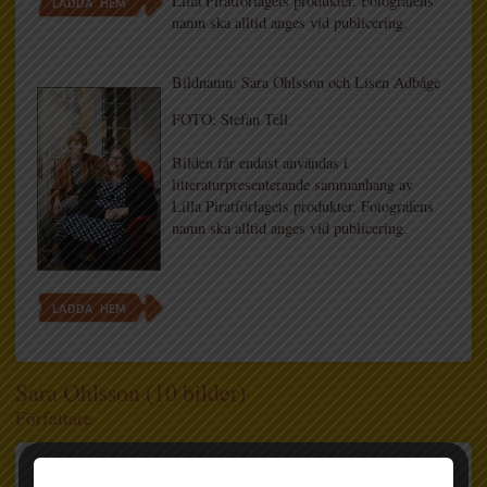
Lilla Piratförlagets produkter. Fotografens
LADDA HEM
namn ska alltid anges vid publicering.
Bildnamn: Sara Ohlsson och Lisen Adbåge
FOTO: Stefan Tell
Bilden får endast användas i
litteraturpresenterande sammanhang av
Lilla Piratförlagets produkter. Fotografens
namn ska alltid anges vid publicering.
LADDA HEM
Sara Ohlsson (10 bilder)
Författare
Bildnamn: Sara Ohlsson 2