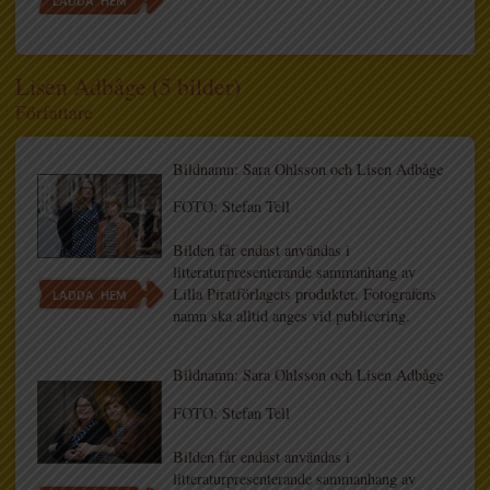
LADDA HEM
Lisen Adbåge (5 bilder)
Författare
Bildnamn: Sara Ohlsson och Lisen Adbåge
FOTO: Stefan Tell
Bilden får endast användas i
litteraturpresenterande sammanhang av
Lilla Piratförlagets produkter. Fotografens
LADDA HEM
namn ska alltid anges vid publicering.
Bildnamn: Sara Ohlsson och Lisen Adbåge
FOTO: Stefan Tell
Bilden får endast användas i
litteraturpresenterande sammanhang av