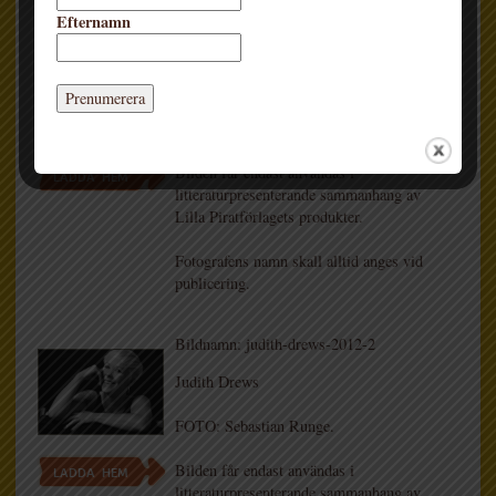
Efternamn
Bildnamn: judith-drews-2012-3
Judith Drews
FOTO: Sebastian Runge.
Bilden får endast användas i
LADDA HEM
litteraturpresenterande sammanhang av
Lilla Piratförlagets produkter.
Fotografens namn skall alltid anges vid
publicering.
Bildnamn: judith-drews-2012-2
Judith Drews
FOTO: Sebastian Runge.
Bilden får endast användas i
LADDA HEM
litteraturpresenterande sammanhang av