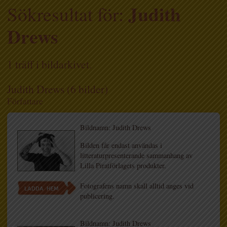
Judith
Sökresultat för:
Drews
1 träff i bildarkivet.
Judith Drews (6 bilder)
Författare
Bildnamn: Judith Drews
Bilden får endast användas i
litteraturpresenterande sammanhang av
Lilla Piratförlagets produkter.
Fotografens namn skall alltid anges vid
LADDA HEM
publicering.
Bildnamn: Judith Drews