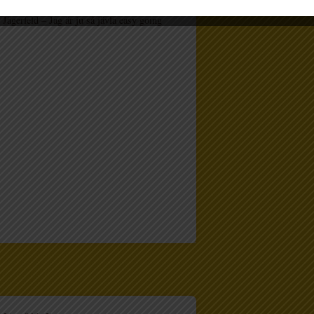
Jägerfeld – Jag är ju så jävla easy going