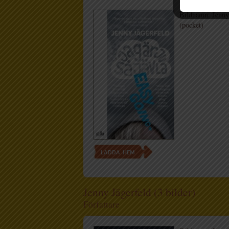
Bildnamn: Jenny 
(pocket)
LADDA HEM
Jenny Jägerfeld (3 bilder)
Författare