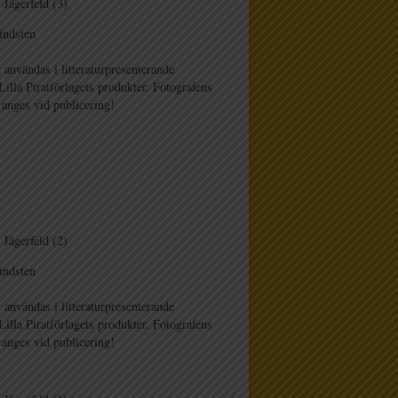
Jägerfeld (3)
indsten
 användas i litteraturpresenterande
lla Piratförlagets produkter. Fotografens
 anges vid publicering!
Jägerfeld (2)
indsten
 användas i litteraturpresenterande
lla Piratförlagets produkter. Fotografens
 anges vid publicering!