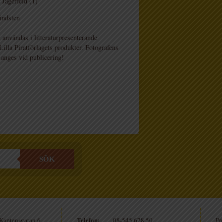
Jägerfeld (1)
indsten
 användas i litteraturpresenterande
lla Piratförlagets produkter. Fotografens
 anges vid publicering!
SÖK
Telefon:
Kaptensgatan 6
08-545 678 50
Pr