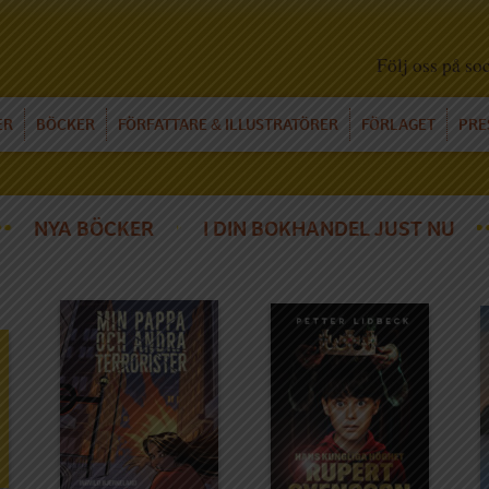
Följ oss på so
ER
BÖCKER
FÖRFATTARE
ILLUSTRATÖRER
FÖRLAGET
PRE
&
NYA BÖCKER
I DIN BOKHANDEL JUST NU