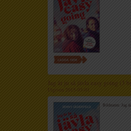
LADDA HEM
Jag är ju så jävla easy going (3 b
Utgiven 2015-03-01
Bildnamn: Jag ä