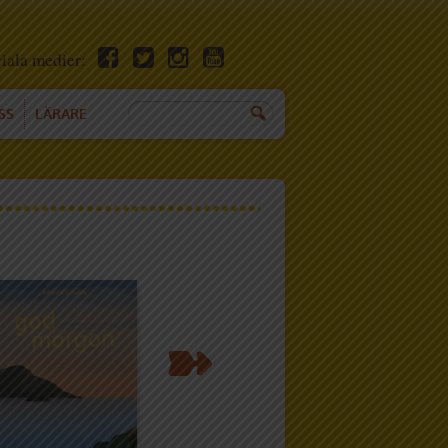
ciala medier:
SS
LÄRARE