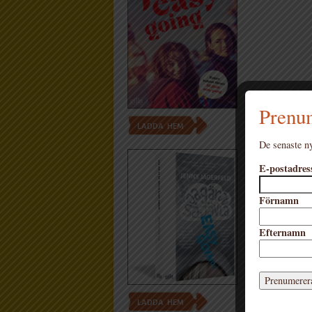
Prenum
LADDA HEM
De senaste ny
Bildnamn: Jenny 
E-postadres
(pocket), 3D
Förnamn
Efternamn
LADDA HEM