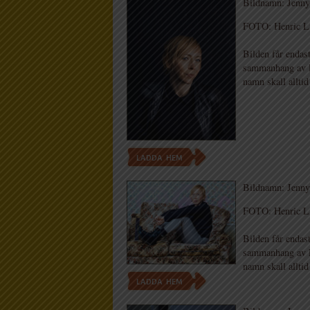
Bildnamn: Jenny 
FOTO: Henric L
Bilden får endast
sammanhang av Li
namn skall alltid
LADDA HEM
Bildnamn: Jenny 
FOTO: Henric L
Bilden får endast
sammanhang av Li
namn skall alltid
LADDA HEM