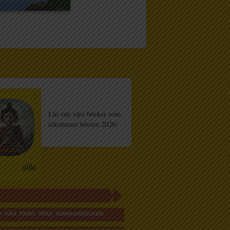
Läs om våra böcker som
utkommer hösten 2026!
H HÄR FINNS VÅRA SOMMARBÖCKER!