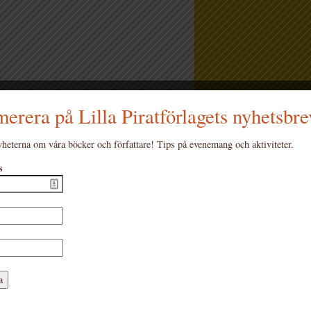
erera på Lilla Piratförlagets nyhetsbre
heterna om våra böcker och författare! Tips på evenemang och aktiviteter.
Jägerfeld – Jag är ju så jävla easy going
s