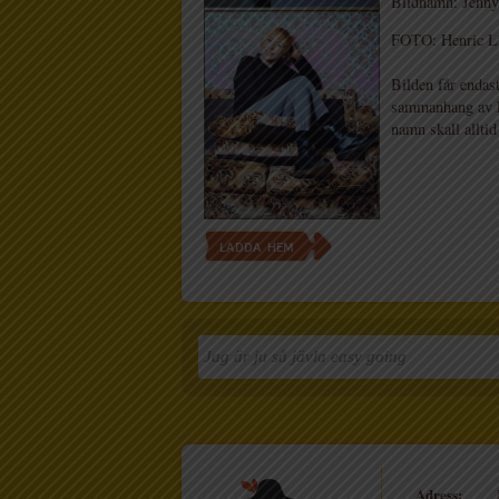
Bildnamn: Jenny 
FOTO: Henric L
Bilden får endast
sammanhang av Li
namn skall alltid
LADDA HEM
Adress: