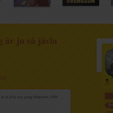
 är ju så jävla
ild)
r ju så jävla easy going filmpocket_OMS
OC