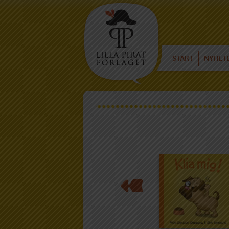
START
NYHET