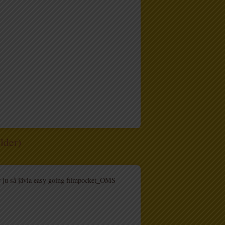
ilder)
r ju så jävla easy going filmpocket_OMS