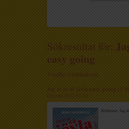
Jag
Sökresultat för:
easy going
3 träffar i bildarkivet.
Jag är ju så jävla easy going (1 b
Utgiven 2022-02-02
Bildnamn: Jag ä