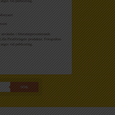
 anges vid publicering.
Moeyaert
ossen
 användas i litteraturpresenterande
lla Piratförlagets produkter. Fotografens
 anges vid publicering.
SÖK