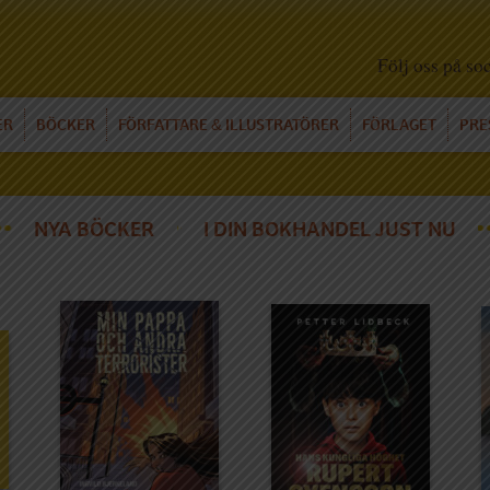
Följ oss på so
ER
BÖCKER
FÖRFATTARE
ILLUSTRATÖRER
FÖRLAGET
PRE
&
NYA BÖCKER
I DIN BOKHANDEL JUST NU