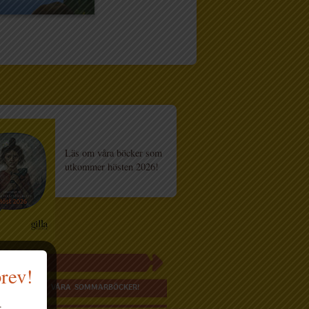
Läs om våra böcker som
utkommer hösten 2026!
brev!
H HÄR FINNS VÅRA SOMMARBÖCKER!
.