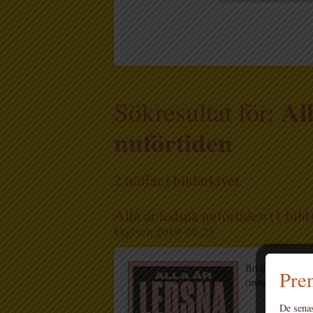
Al
Sökresultat för:
nuförtiden
2 träffar i bildarkivet.
Alla är ledsna nuförtiden (1 bild
Utgiven 2019-09-25
Bildnamn: Bart M
Pren
(inbunden 2019)
De senas