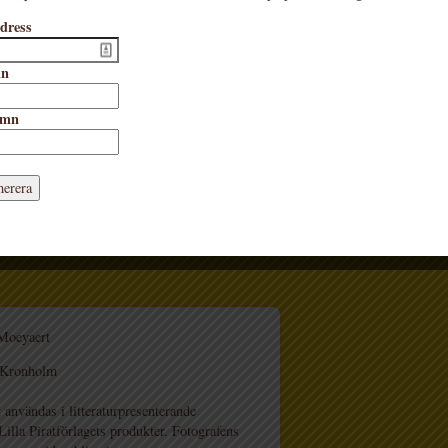
dress
mn
amn
Moeyaert
 Kronholm
 användas i litteraturpresenterande
lla Piratförlagets produkter. Fotografens