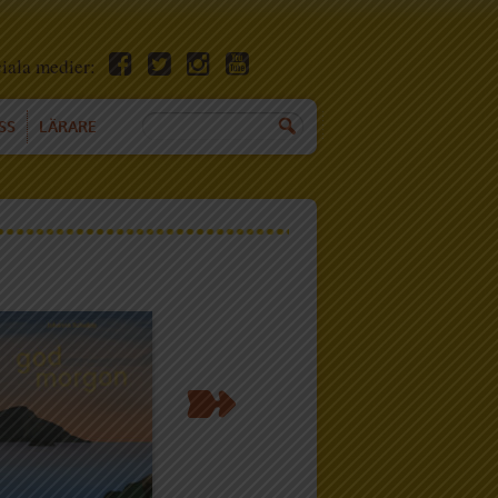
ciala medier:
SS
LÄRARE