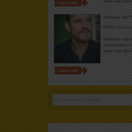
namn skall alltid
LADDA HEM
Bildnamn: Bart 
FOTO: Joost Jo
Bilden får endast
sammanhang av Li
namn skall alltid
LADDA HEM