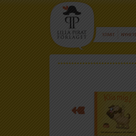
START
NYHET