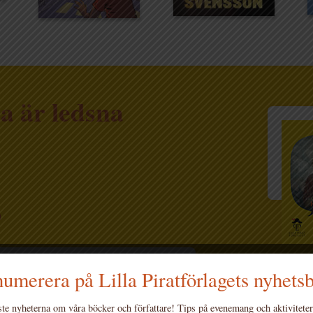
la är ledsna
)
oeyaert - Alla är ledsna nuförtiden
umerera på Lilla Piratförlagets nyhets
OC
te nyheterna om våra böcker och författare! Tips på evenemang och aktiviteter