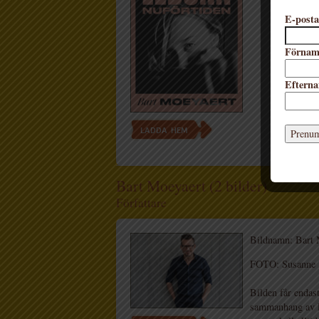
E-posta
Förna
Eftern
LADDA HEM
Bart Moeyaert (2 bilder)
Författare
Bildnamn: Bart 
FOTO: Susanne
Bilden får endast
sammanhang av Li